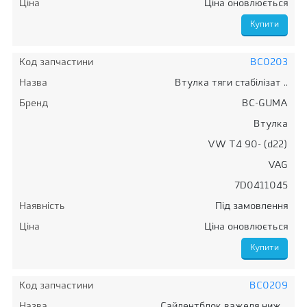
Ціна
Ціна оновлюється
Код запчастини
BC0203
Назва
Втулка тяги стабілізат ..
Бренд
BC-GUMA
Втулка
VW T4 90- (d22)
VAG
7D0411045
Наявність
Під замовлення
Ціна
Ціна оновлюється
Код запчастини
BC0209
Назва
Сайлентблок важеля ниж ..