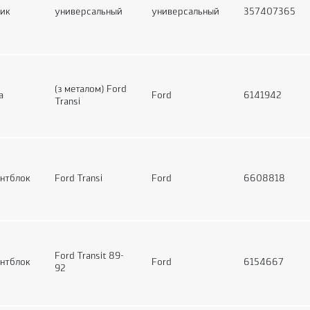
ик
универсальный
универсальный
357407365
(з металом) Ford
а
Ford
6141942
Transi
нтблок
Ford Transi
Ford
6608818
Ford Transit 89-
нтблок
Ford
6154667
92