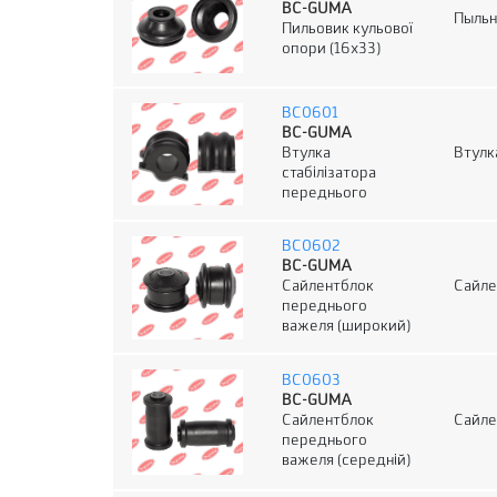
BC-GUMA
Пыльн
Пильовик кульової
опори (16x33)
BC0601
BC-GUMA
Втулка
Втулк
стабілізатора
переднього
BC0602
BC-GUMA
Сайлентблок
Сайле
переднього
важеля (широкий)
BC0603
BC-GUMA
Сайлентблок
Сайле
переднього
важеля (середній)