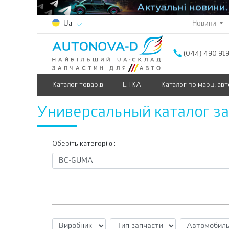
Новини
Ua
(044) 490 91
Каталог товарів
ETKA
Каталог по марці авт
Универсальный каталог з
Оберіть категорію :