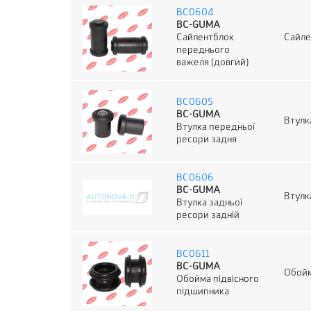
BC0604
BC-GUMA
Сайлентблок
Сайле
переднього
важеля (довгий)
BC0605
BC-GUMA
Втулк
Втулка передньої
ресори задня
BC0606
BC-GUMA
Втулк
Втулка задньої
ресори задній
BC0611
BC-GUMA
Обой
Обойма підвісного
підшипника