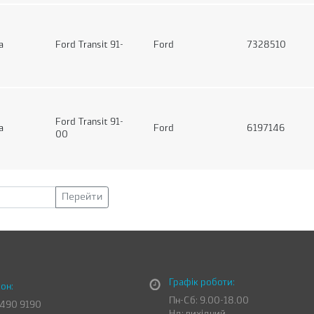
а
Ford Transit 91-
Ford
7328510
Ford Transit 91-
а
Ford
6197146
00
Перейти
Графік роботи:
он:
Пн-Сб: 9.00-18.00
 490 9190