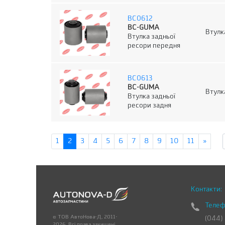
BC0612
BC-GUMA
Втулк
Втулка задньої
ресори передня
BC0613
BC-GUMA
Втулк
Втулка задньої
ресори задня
1
2
3
4
5
6
7
8
9
10
11
»
Контакти:
Телеф
© ТОВ АвтоНова-Д, 2011-
(044)
2026. Всі права захищені.