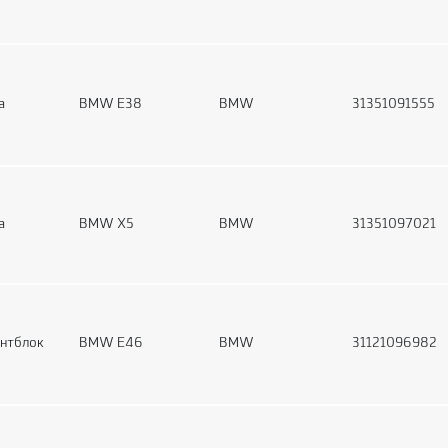
а
BMW E38
BMW
31351091555
а
BMW X5
BMW
31351097021
нтблок
BMW E46
BMW
31121096982