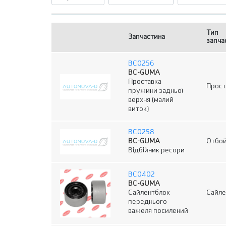
Тип
Запчастина
запча
BC0256
BC-GUMA
Проставка
Прост
пружини задньої
верхня (малий
виток)
BC0258
BC-GUMA
Отбо
Відбійник ресори
BC0402
BC-GUMA
Сайлентблок
Сайле
переднього
важеля посилений