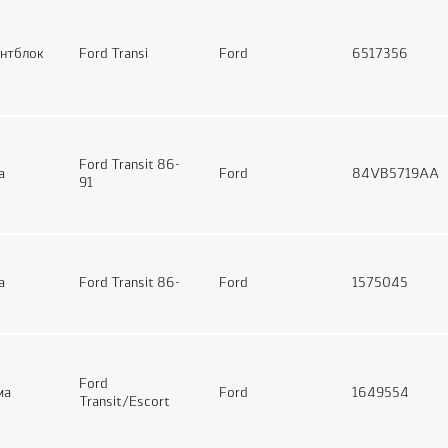
нтблок
Ford Transi
Ford
6517356
Ford Transit 86-
а
Ford
84VB5719AA
91
а
Ford Transit 86-
Ford
1575045
Ford
ма
Ford
1649554
Transit/Escort