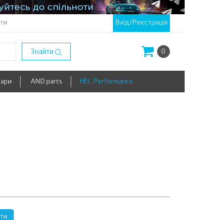
кти
Вхід/Реєстрація
Знайти
0
уари
AND parts
HEL Performance