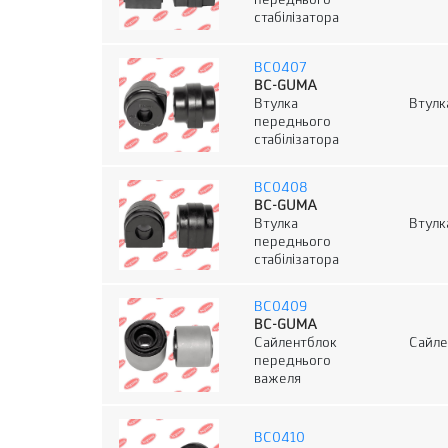
переднього
стабілізатора
BC0407
BC-GUMA
Втулка
Втулк
переднього
стабілізатора
BC0408
BC-GUMA
Втулка
Втулк
переднього
стабілізатора
BC0409
BC-GUMA
Сайлентблок
Сайле
переднього
важеля
BC0410