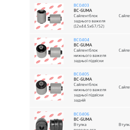
BC0403
BC-GUMA
Сайлентблок
Сайле
заднього важеля
(12x44.5x67/52)
BC0404
BC-GUMA
Сайлентблок
Сайле
нижнього важеля
задньої підвіски
BC0405
BC-GUMA
Сайлентблок
Сайле
нижнього важеля
задньої підвіски
задній
BC0406
BC-GUMA
Втулка
Втулк