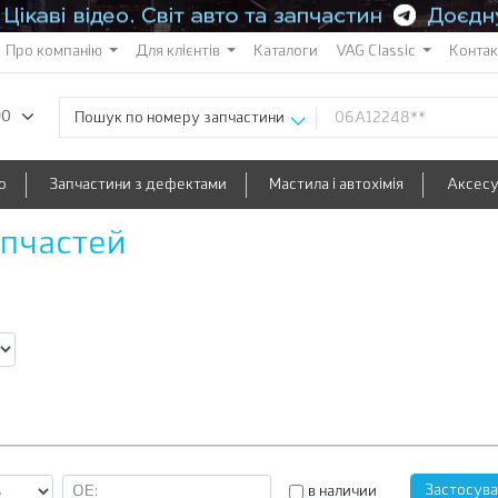
Про компанію
Для клієнтів
Каталоги
VAG Classic
Конта
90
Пошук по номеру запчастини
о
Запчастини з дефектами
Мастила і автохімія
Аксес
апчастей
в наличии