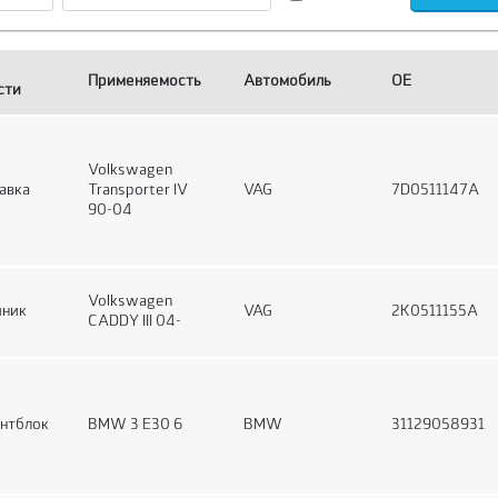
Применяемость
Автомобиль
OE
сти
Volkswagen
авка
Transporter IV
VAG
7D0511147A
90-04
Volkswagen
йник
VAG
2K0511155A
CADDY III 04-
нтблок
BMW 3 E30 6
BMW
31129058931