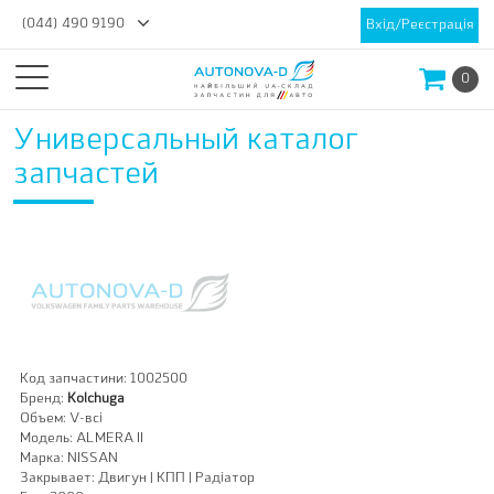
(044) 490 9190
Вхід/Реєстрація
0
Универсальный каталог
запчастей
Код запчастини:
1002500
Бренд:
Kolchuga
Объем:
V-всі
Модель:
ALMERA II
Марка:
NISSAN
Закрывает:
Двигун | КПП | Радіатор