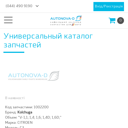
(044) 490 9190
Вхід/Реєстрація
0
Универсальный каталог
запчастей
В наявності
Код запчастини:
1002200
Бренд:
Kolchuga
Объем:
"V-1,1; 1,4; 1,6; 1,4D; 1,6D;"
Марка:
CITROEN