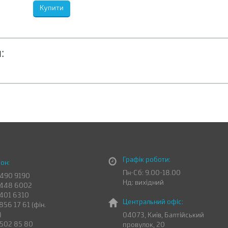
:
Графік роботи:
он:
Пн-Сб: 9.00-18.00
 490 9190
Нд: вихідний
 448 6002
 401 6310
Центральний офіс:
856 17 61 (фін.
)
04073, Київ, Балтійський
 502 85 80
провулок, 20