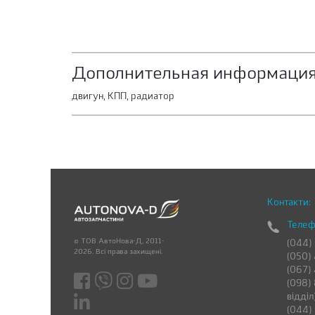
Дополнительная информация
двигун, КПП, радиатор
Контакти:
Телеф
© ТОВ АвтоНова-Д, 2011-
(044)
2026. Всі права захищені.
(050)
(067)
(098) 
відділ
(044)