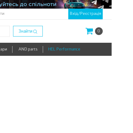
кти
Вхід/Реєстрація
Знайти
0
уари
AND parts
HEL Performance