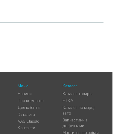
Меню:
Каталог:
Новини
Каталог товарів
Про компанію
ETKA
Для клієнтів
Каталог по марці
авто
Каталоги
Запчастини з
VAG Classic
дефектами
Контакти
Мастила і автохімія