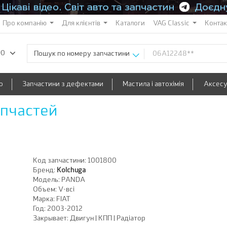
Про компанію
Для клієнтів
Каталоги
VAG Classic
Конта
90
Пошук по номеру запчастини
о
Запчастини з дефектами
Мастила і автохімія
Аксес
апчастей
Код запчастини:
1001800
Бренд:
Kolchuga
Модель:
PANDA
Объем:
V-всі
Марка:
FIAT
Год:
2003-2012
Закрывает:
Двигун | КПП | Радіатор