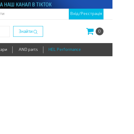
кти
Вхід/Реєстрація
Знайти
0
уари
AND parts
HEL Performance