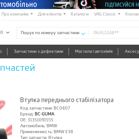
Про компанію
Для клієнтів
Каталоги
VAG Classic
Конта
90
Пошук по номеру запчастини
о
Запчастини з дефектами
Мастила і автохімія
Аксес
апчастей
Втулка переднього стабілізатора
Код запчастини:
BC0407
Бренд:
BC-GUMA
OE:
31351091555
Автомобиль:
BMW
Применяемость:
BMW E38
Тип запчасти:
Втулка