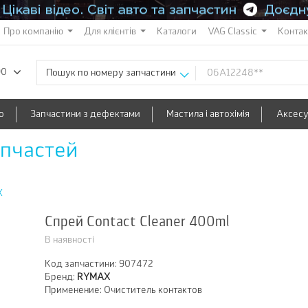
Про компанію
Для клієнтів
Каталоги
VAG Classic
Конта
90
Пошук по номеру запчастини
о
Запчастини з дефектами
Мастила і автохімія
Аксес
апчастей
X
Спрей Contact Cleaner 400ml
В наявності
Код запчастини:
907472
Бренд:
RYMAX
Применение:
Очиститель контактов