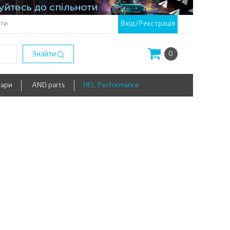
кти
Вхід/Реєстрація
Знайти
0
уари
AND parts
HEL Performance