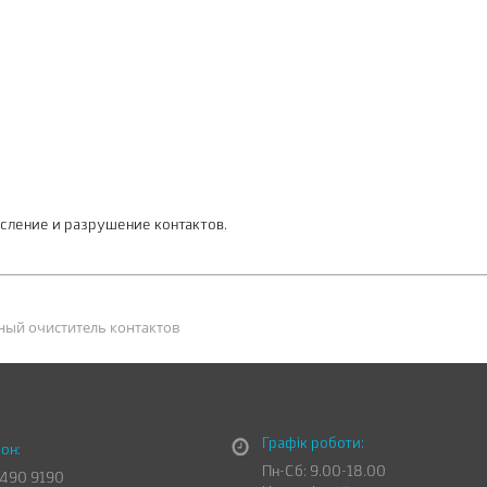
сление и разрушение контактов.
нный очиститель контактов
Графік роботи:
он:
Пн-Сб: 9.00-18.00
 490 9190