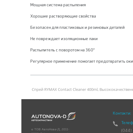
Мощная система распыления
Хорошие растворяющие свойства
Безопасен для пластиковых и резиновых деталей
Не повреждает изоляционные лаки
Распылитель с поворотом на 360°
Регулярное применение помогает предотвратить оки
Спрей RYMAX Contact Cleaner 400ml, Высококачестве
Контакти:
Телеф
© ТОВ АвтоНова-Д, 2011-
(044)