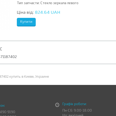
Тип запчасти:
Стекло зеркала левого
Ціна від:
824.64 UAH
:
8571187402
87402 купить в Киеве, Украине
Графік роботи:
он:
Пн-Сб: 9.00-18.00
 490 9190
Нд: вихідний