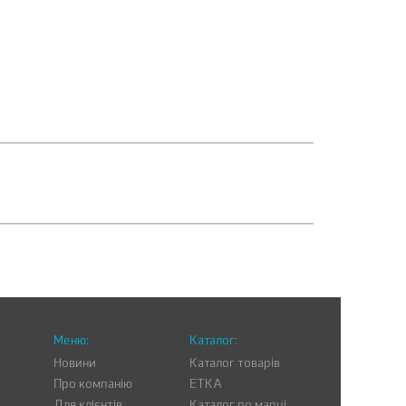
Меню:
Каталог:
Новини
Каталог товарів
Про компанію
ETKA
Для клієнтів
Каталог по марці