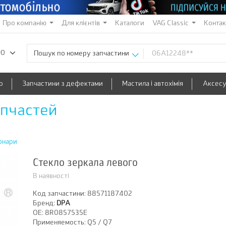
Про компанію
Для клієнтів
Каталоги
VAG Classic
Конта
90
Пошук по номеру запчастини
о
Запчастини з дефектами
Мастила і автохімія
Аксес
апчастей
онари
Стекло зеркала левого
В наявності
Код запчастини:
88571187402
Бренд:
DPA
OE:
8R0857535E
Применяемость:
Q5 / Q7