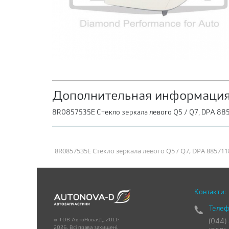
Дополнительная информация
8R0857535E Стекло зеркала левого Q5 / Q7, DPA 8
8R0857535E Стекло зеркала левого Q5 / Q7, DPA 885711
Контакти:
Телеф
© ТОВ АвтоНова-Д, 2011-
(044)
2026. Всі права захищені.