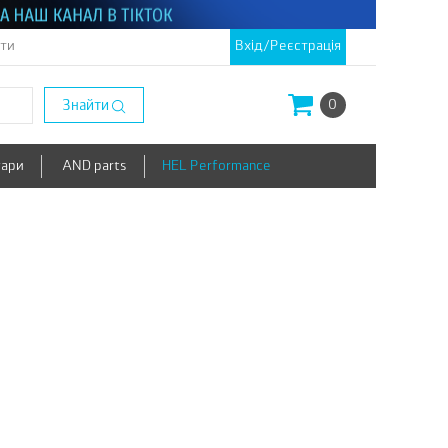
кти
Вхід/Реєстрація
Знайти
0
уари
AND parts
HEL Performance