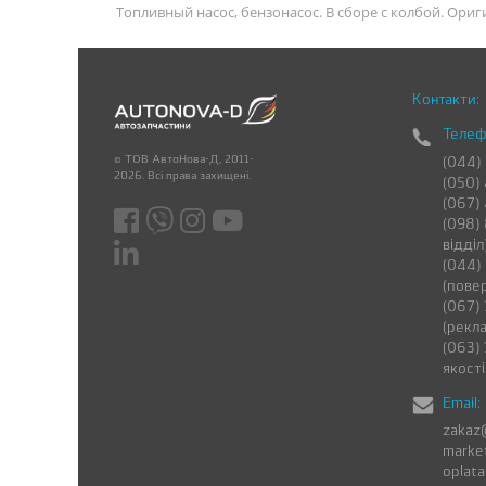
Топливный насос, бензонасос. В сборе с колбой. Ори
Контакти:
Телеф
© ТОВ АвтоНова-Д, 2011-
(044)
2026. Всі права захищені.
(050)
(067)
(098) 
відділ
(044)
(пове
(067) 
(рекла
(063) 
якості
Email:
zakaz
marke
oplat