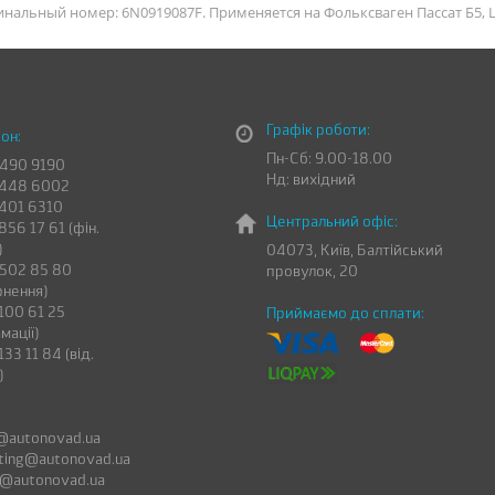
гинальный номер: 6N0919087F. Применяется на Фольксваген Пассат Б5, 
Графік роботи:
он:
Пн-Сб: 9.00-18.00
 490 9190
Нд: вихідний
 448 6002
 401 6310
Центральний офіс:
856 17 61 (фін.
)
04073, Київ, Балтійський
 502 85 80
провулок, 20
рнення)
100 61 25
Приймаємо до сплати:
мації)
133 11 84 (від.
)
@autonovad.ua
ting@autonovad.ua
a@autonovad.ua