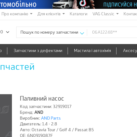
Про компанію
Для клієнтів
Каталоги
VAG Classic
Конта
90
Пошук по номеру запчастини
о
Запчастини з дефектами
Мастила і автохімія
Аксес
апчастей
Паливний насос
Код запчастини:
32919017
Бренд:
AND
Виробник:
AND Parts
Двигатель:
1.4 - 2.8
Авто:
Octavia Tour / Golf 4 / Passat B5
OE:
6N0919087F