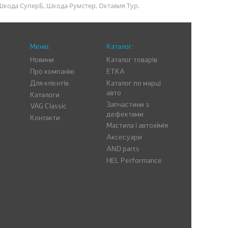
Шкода СуперБ, Шкода Румстер, Октавия Тур.
Меню:
Каталог:
Новини
Каталог товарів
Про компанію
ETKA
Для клієнтів
Каталог по марці
авто
Каталоги
Запчастини з
VAG Classic
дефектами
Контакти
Мастила і автохімія
Аксесуари
AND parts
HEL Performance