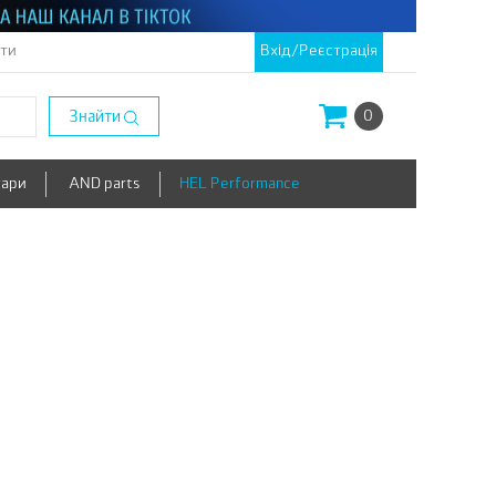
кти
Вхід/Реєстрація
Знайти
0
уари
AND parts
HEL Performance