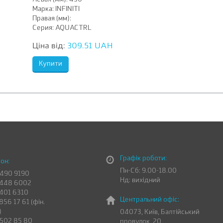
Марка:
INFINITI
Правая (мм):
Серия:
AQUACTRL
Ціна від:
309.51 UAH
Графік роботи:
он:
Пн-Сб: 9.00-18.00
 490 9190
Нд: вихідний
 448 6002
 401 6310
Центральний офіс:
856 17 61 (фін.
)
04073, Київ, Балтійський
 502 85 80
провулок, 20