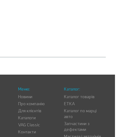
Меню:
Каталог:
Новини
Каталог товарів
Про компанію
ETKA
Для клієнтів
Каталог по марці
авто
Каталоги
Запчастини з
VAG Classic
дефектами
Контакти
Мастила і автохімія