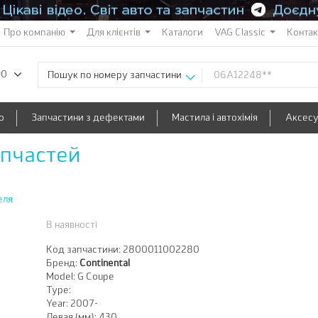
Про компанію
Для клієнтів
Каталоги
VAG Classic
Конта
90
Пошук по номеру запчастини
о
Запчастини з дефектами
Мастила і автохімія
Аксес
апчастей
еля
В наявності
Код запчастини:
2800011002280
Бренд:
Continental
Model:
G Coupe
Type:
Year:
2007-
Левая (мм):
430