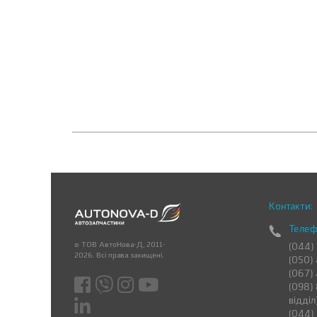
Контакти:
Телеф
© ТОВ АвтоНова-Д, 2011-
(044)
2026. Всі права захищені.
(050)
(067)
(098) 
відділ
(044)