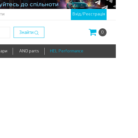
кти
Вхід/Реєстрація
Знайти
0
уари
AND parts
HEL Performance