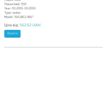
Марка:
Audi
Левая (мм):
550
Year:
03.2001-10.2003
Type:
sedan
Model:
"A4 (8E2; B6)"
Ціна від:
562.62 UAH