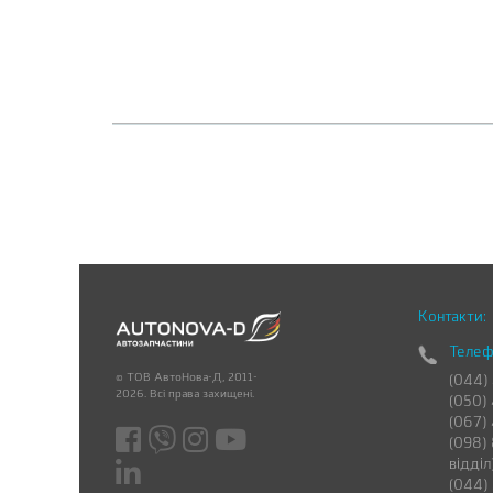
Контакти:
Телеф
© ТОВ АвтоНова-Д, 2011-
(044)
2026. Всі права захищені.
(050)
(067)
(098) 
відділ
(044)