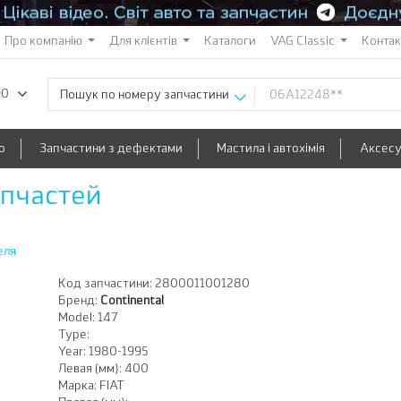
Про компанію
Для клієнтів
Каталоги
VAG Classic
Конта
90
Пошук по номеру запчастини
о
Запчастини з дефектами
Мастила і автохімія
Аксес
апчастей
еля
Код запчастини:
2800011001280
Бренд:
Continental
Model:
147
Type:
Year:
1980-1995
Левая (мм):
400
Марка:
FIAT