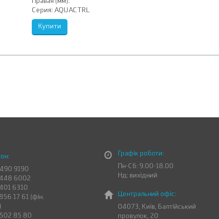
Правая (мм):
Серия:
AQUACTRL
Графік роботи:
он:
Пн-Сб: 9.00-18.00
 490 9190
Нд: вихідний
 448 6002
 401 6310
Центральний офіс:
856 17 61 (фін.
)
04073, Київ, Балтійський
 502 85 80
провулок, 20