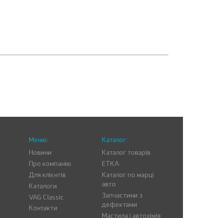
Меню:
Каталог:
Новини
Каталог товарів
Про компанію
ETKA
Для клієнтів
Каталог по марці
авто
Каталоги
Запчастини з
VAG Classic
дефектами
Контакти
Мастила і автохімія