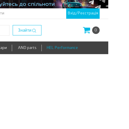
кти
Вхід/Реєстрація
Знайти
0
уари
AND parts
HEL Performance