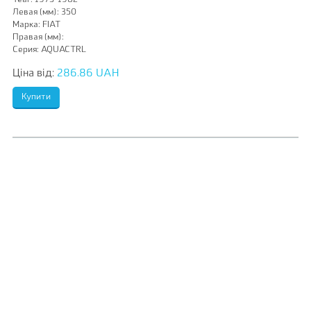
Year:
1975-1982
Левая (мм):
350
Марка:
FIAT
Правая (мм):
Серия:
AQUACTRL
Ціна від:
286.86 UAH