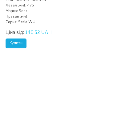
Year:
02.1997-02.1999
Левая (мм):
475
Марка:
Seat
Правая (мм):
Серия:
Serie WU
Ціна від:
146.52 UAH