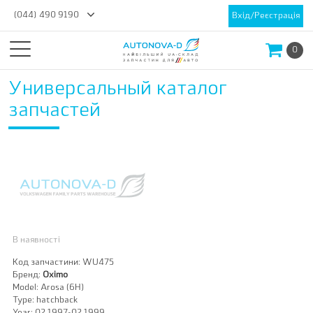
(044) 490 9190
Вхід/Реєстрація
0
Универсальный каталог
запчастей
В наявності
Код запчастини:
WU475
Бренд:
Oximo
Model:
Arosa (6H)
Type:
hatchback