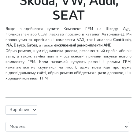
Skoda, VW, Audi,
SEAT
Якщо знадобилося купити Комплект ГРМ на Шкоду, Ауді,
Фольксваген або СЕАТ ласкаво просимо в каталог Автонова-Д. Ми
пропонуємо як оригінальні комплекти VAG, так і аналоги
Contitech,
INA, Dayco, Gates
, а також
ексклюзивні ремкомплекти AND
.
Обрив ременя, шум підшипника ролика, регламентний пробіг або вік
авто, а також заміна помпи – ось основні причини покупки нового
комплекту ГРМ. Коли зазвичай купують ремені і ролики ГРМ,
намагаються не скупитися на якості, адже мова йде про дуже
відповідальному сайті, обрив ременя обійдеться в рази дорожче, ніж
хороший комплект ГРМ.