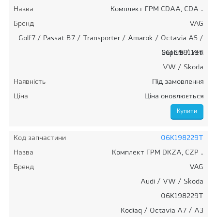
Назва
Комплект ГРМ CDAA, CDA ..
Бренд
VAG
Golf7 / Passat B7 / Transporter / Amarok / Octavia A5 /
Superb / Yeti
06H198119T
VW / Skoda
Наявність
Під замовлення
Ціна
Ціна оновлюється
Код запчастини
06K198229T
Назва
Комплект ГРМ DKZA, CZP ..
Бренд
VAG
Audi / VW / Skoda
06K198229T
Kodiaq / Octavia A7 / A3