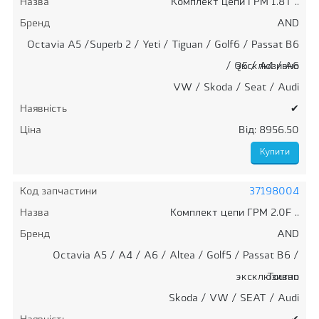
Назва
Комплект цепи ГРМ 1.8T ..
Бренд
AND
Octavia A5 /Superb 2 / Yeti / Tiguan / Golf6 / Passat B6
/ Q5 / A4 / A6
эксклюзивно
VW / Skoda / Seat / Audi
Наявність
✔
Ціна
Від: 8956.50
Код запчастини
37198004
Назва
Комплект цепи ГРМ 2.0F ..
Бренд
AND
Octavia A5 / A4 / A6 / Altea / Golf5 / Passat B6 /
эксклюзивно
Touran
Skoda / VW / SEAT / Audi