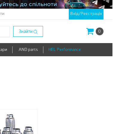
кти
Вхід/Реєстрація
Знайти
0
уари
AND parts
HEL Performance