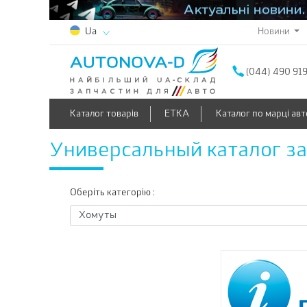
Новини
Ua
(044) 490 91
Каталог товарів
ETKA
Каталог по марці авт
Универсальный каталог з
Оберіть категорію :