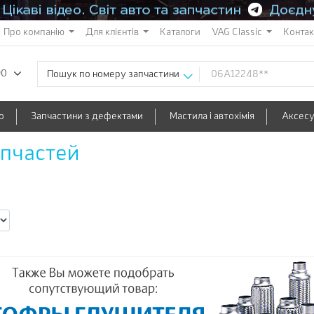
Про компанію
Для клієнтів
Каталоги
VAG Classic
Конта
90
Пошук по номеру запчастини
о
Запчастини з дефектами
Мастила і автохімія
Аксес
апчастей