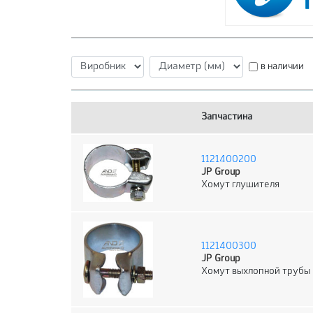
в наличии
Запчастина
1121400200
JP Group
Хомут глушителя
1121400300
JP Group
Хомут выхлопной трубы