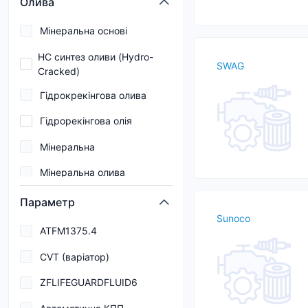
Олива
A3/B4-12
5W-40
Мінеральна основі
A3/B4-13
5W-50
HC синтез оливи (Hydro-
SWAG
A3/B4/E7
Cracked)
Гідрокрекінгова олива
A5
Гідрорекінгова олія
A5/B5
Мінеральна
A5/B5-12
Мінеральна олива
B1
Напів синтетична олива
B2
Параметр
Sunoco
Напівсинтетична
B3
ATFM1375.4
Напівсинтетична олива
B4
CVT (варіатор)
Напівсинтетичне
B5
ZFLIFEGUARDFLUID6
Синтетична
C1