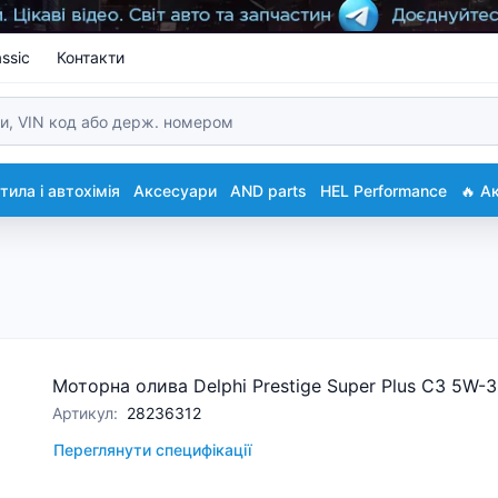
ssic
Контакти
ила і автохімія
Аксесуари
AND parts
HEL Performance
🔥 А
Моторна олива Delphi Prestige Super Plus C3 5W-3
Артикул
:
28236312
Переглянути специфікації