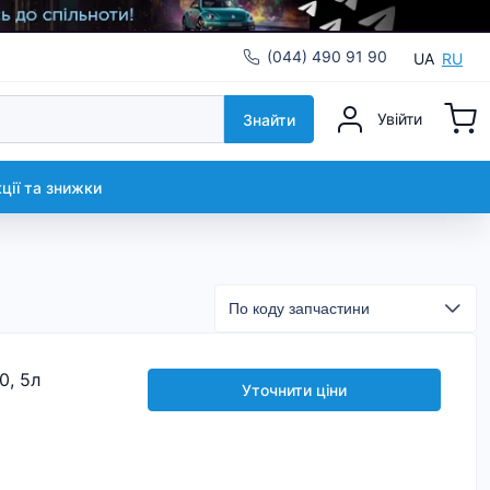
(044) 490 91 90
UA
RU
Увійти
Знайти
кції та знижки
0, 5л
Уточнити ціни