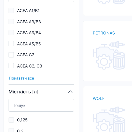
BMW DCTF-1
ACEA A1/B1
BMW LL-01
ACEA A3/B3
BMW LL-04
ACEA A3/B4
PETRONAS
BMW Longlife-01
ACEA A5/B5
BMW LONGLIFE-04
ACEA C2
BMW Longlife-17 FE+
ACEA C2, C3
BMW Longlife-98
ACEA C3
Caterpillar ECF-2
Показати все
ACEA C3, C4
Caterpillar ECF-3
Місткість [л]
WOLF
ACEA C5
Caterpillar TO-2
ACEA C6
Chrysler MS-6395
0,125
ACEA E7
0,2