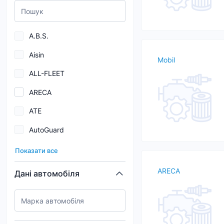
A.B.S.
Aisin
Mobil
ALL-FLEET
ARECA
ATE
AutoGuard
BARDAHL
Показати все
Blue Print
ARECA
Дані автомобіля
BORGWARNER
BOSCH
Brembo