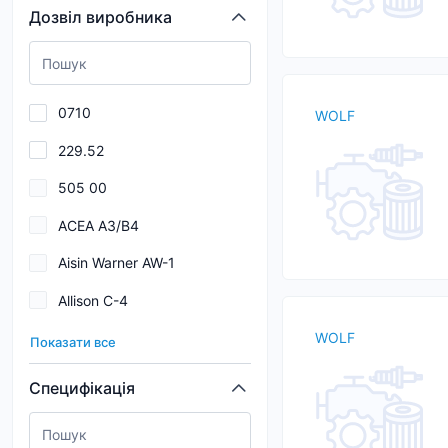
Дозвіл виробника
CASTROL
COASTAL
DELPHI
0710
WOLF
Drydene
229.52
DuraMAX
505 00
ENEOS
ACEA A3/B4
EUROREPAR
Aisin Warner AW-1
FEBI
Allison C-4
Ferodo
Allison C4
WOLF
Показати все
API SN
Специфікація
API SP