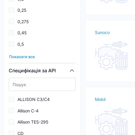
AISIN WARNER AW-1
0,25
ALLISON C4
0,275
API CF
Sunoco
0,45
API CH-4
0,5
API CI-4
0,55
API GL-5
Показати все
0,6
API SERVICE SN
Специфікація за API
0,8
API SERVICE SN / CF
0,85
API SJ
ALLISON C3/C4
Mobil
1
Allison C-4
1,1
Allison TES-295
19
CD
1 000