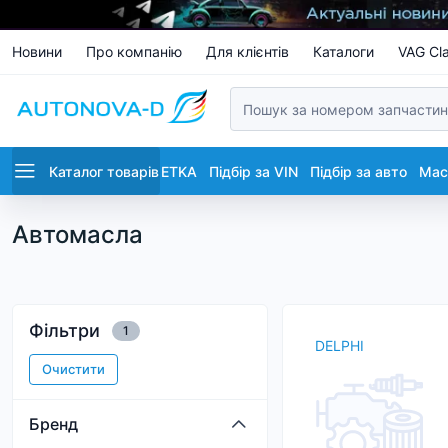
Новини
Про компанію
Для клієнтів
Каталоги
VAG Cla
Каталог товарів
ETKA
Підбір за VIN
Підбір за авто
Маст
Автомасла
Фільтри
1
DELPHI
Очистити
Бренд