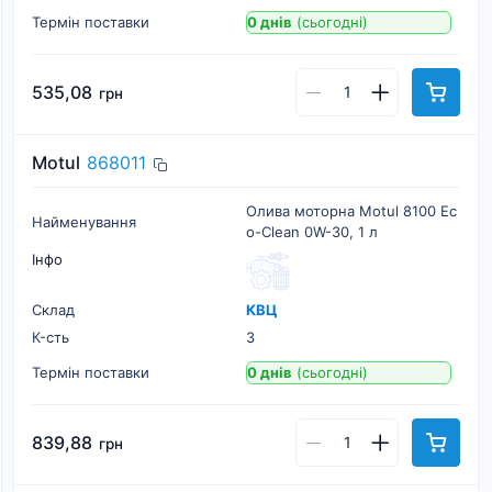
Термін поставки
0 днів
(сьогодні)
535,08
грн
Motul
868011
Олива моторна Motul 8100 Ec
Найменування
o-Clean 0W-30, 1 л
Інфо
Склад
КВЦ
К-cть
3
Термін поставки
0 днів
(сьогодні)
839,88
грн