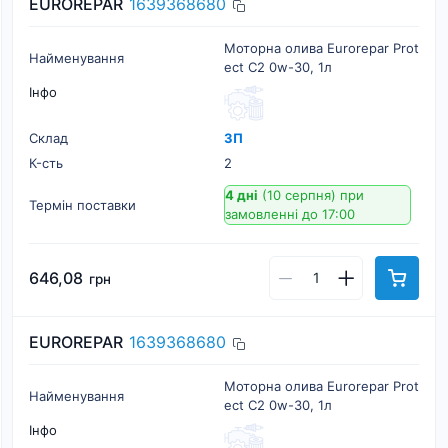
EUROREPAR
1639368680
Моторна олива Eurorepar Prot
Найменування
ect C2 0w-30, 1л
Інфо
Склад
ЗП
К-cть
2
4 дні
(10 серпня)
при
Термін поставки
замовленні до 17:00
646,08
грн
EUROREPAR
1639368680
Моторна олива Eurorepar Prot
Найменування
ect C2 0w-30, 1л
Інфо