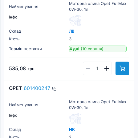
Моторна олива Opet FullMax
Найменування
0W-30, 1л.
Інфо
Склад
ЛВ
К-cть
3
Термін поставки
4 дні
(10 серпня)
535,08
грн
OPET
601400247
Моторна олива Opet FullMax
Найменування
0W-30, 1л.
Інфо
Склад
НК
К-cть
2