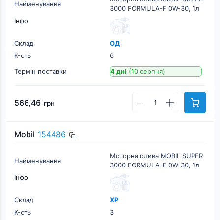
Найменування
3000 FORMULA-F 0W-30, 1л
Інфо
Склад
ОД
К-cть
6
Термін поставки
4 дні
(10 серпня)
566,46
грн
Mobil
154486
Моторна олива MOBIL SUPER
Найменування
3000 FORMULA-F 0W-30, 1л
Інфо
Склад
ХР
К-cть
3