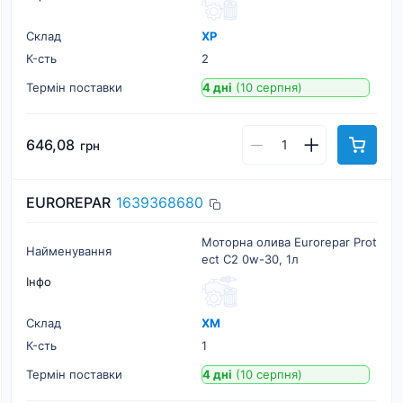
Склад
ХР
К-cть
2
Термін поставки
4 дні
(10 серпня)
646,08
грн
EUROREPAR
1639368680
Моторна олива Eurorepar Prot
Найменування
ect C2 0w-30, 1л
Інфо
Склад
ХМ
К-cть
1
Термін поставки
4 дні
(10 серпня)