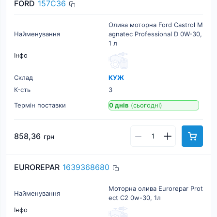
FORD
157C36
Олива моторна Ford Castrol M
Найменування
agnatec Professional D 0W-30,
1 л
Інфо
Склад
КУЖ
К-cть
3
Термін поставки
0 днів
(сьогодні)
858,36
грн
EUROREPAR
1639368680
Моторна олива Eurorepar Prot
Найменування
ect C2 0w-30, 1л
Інфо