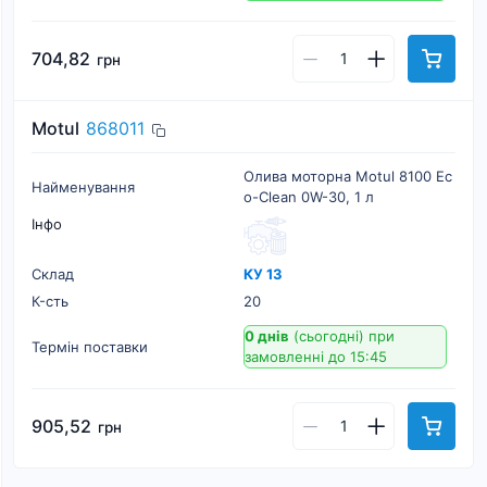
704,82
грн
Motul
868011
Олива моторна Motul 8100 Ec
Найменування
o-Clean 0W-30, 1 л
Інфо
Склад
КУ 13
К-cть
20
0 днів
(сьогодні)
при
Термін поставки
замовленні до 15:45
905,52
грн