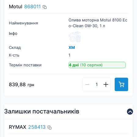
Motul
868011
Олива моторна Motul 8100 Ec
Найменування
o-Clean 0W-30, 1 л
Інфо
Склад
ХМ
К-cть
1
Термін поставки
4 дні
(10 серпня)
839,88
грн
Залишки постачальників
RYMAX
258413