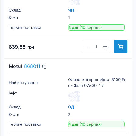
Склад
ЧН
К-cть
1
Термін поставки
4 дні
(10 серпня)
839,88
грн
Motul
868011
Олива моторна Motul 8100 Ec
Найменування
o-Clean 0W-30, 1 л
Інфо
Склад
ОД
К-cть
2
Термін поставки
4 дні
(10 серпня)