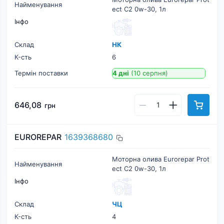
Найменування
ect C2 0w-30, 1л
Інфо
Склад
НК
К-cть
6
Термін поставки
4 дні
(10 серпня)
646,08
грн
EUROREPAR
1639368680
Моторна олива Eurorepar Prot
Найменування
ect C2 0w-30, 1л
Інфо
Склад
ЧЦ
К-cть
4