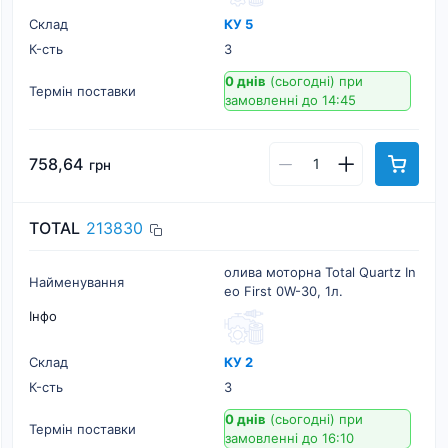
Склад
КУ 5
К-cть
3
0 днів
(сьогодні)
при
Термін поставки
замовленні до 14:45
758,64
грн
TOTAL
213830
олива моторна Total Quartz In
Найменування
eo First 0W-30, 1л.
Інфо
Склад
КУ 2
К-cть
3
0 днів
(сьогодні)
при
Термін поставки
замовленні до 16:10