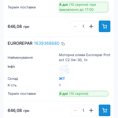
4 дні
(10 серпня)
при
Термін поставки
замовленні до 17:00
646,08
грн
EUROREPAR
1639368680
Моторна олива Eurorepar Prot
Найменування
ect C2 0w-30, 1л
Інфо
Склад
ЖТ
К-cть
1
Термін поставки
4 дні
(10 серпня)
646,08
грн