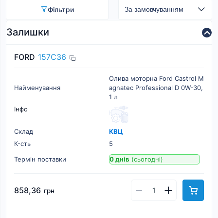
Фільтри
Залишки
FORD
157C36
Олива моторна Ford Castrol M
Найменування
agnatec Professional D 0W-30,
1 л
Інфо
Склад
КВЦ
К-cть
5
Термін поставки
0 днів
(сьогодні)
858,36
грн