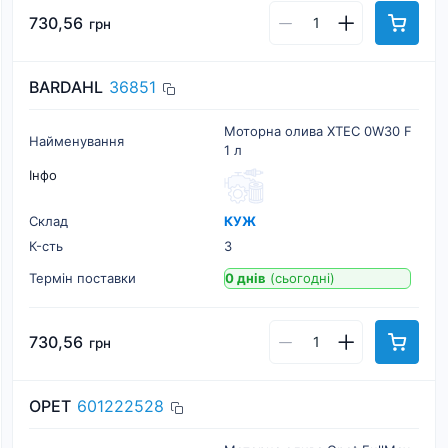
730,56
грн
BARDAHL
36851
Моторна олива XTEC 0W30 F
Найменування
1 л
Інфо
Склад
КУЖ
К-cть
3
Термін поставки
0 днів
(сьогодні)
730,56
грн
OPET
601222528