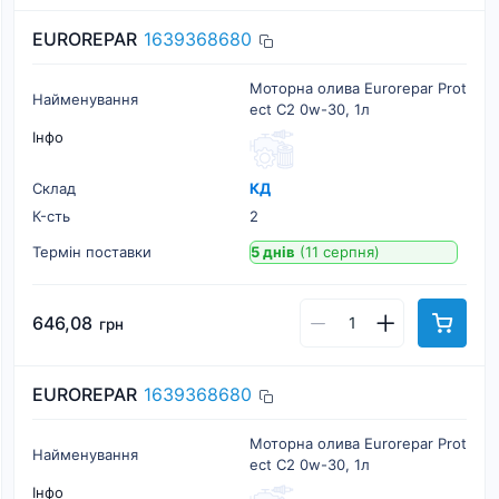
EUROREPAR
1639368680
Моторна олива Eurorepar Prot
Найменування
ect C2 0w-30, 1л
Інфо
Склад
КД
К-cть
2
Термін поставки
5 днів
(11 серпня)
646,08
грн
EUROREPAR
1639368680
Моторна олива Eurorepar Prot
Найменування
ect C2 0w-30, 1л
Інфо