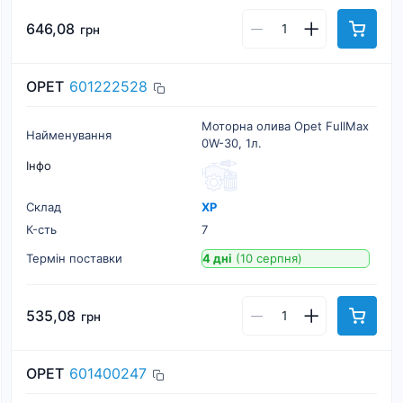
646,08
грн
OPET
601222528
Моторна олива Opet FullMax
Найменування
0W-30, 1л.
Інфо
Склад
ХР
К-cть
7
Термін поставки
4 дні
(10 серпня)
535,08
грн
OPET
601400247