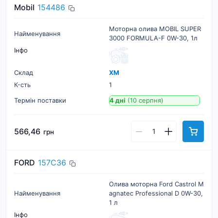
Mobil
154486
Моторна олива MOBIL SUPER
Найменування
3000 FORMULA-F 0W-30, 1л
Інфо
Склад
ХМ
К-cть
1
Термін поставки
4 дні
(10 серпня)
566,46
грн
FORD
157C36
Олива моторна Ford Castrol M
Найменування
agnatec Professional D 0W-30,
1 л
Інфо