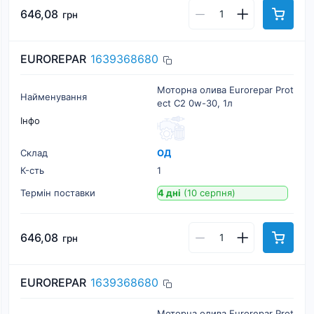
646,08
грн
EUROREPAR
1639368680
Моторна олива Eurorepar Prot
Найменування
ect C2 0w-30, 1л
Інфо
Склад
ОД
К-cть
1
Термін поставки
4 дні
(10 серпня)
646,08
грн
EUROREPAR
1639368680
Моторна олива Eurorepar Prot