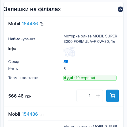
Залишки на філіалах
Mobil
154486
Моторна олива MOBIL SUPER
Найменування
3000 FORMULA-F 0W-30, 1л
Інфо
Склад
ЛВ
К-cть
5
Термін поставки
4 дні
(10 серпня)
566,46
грн
Mobil
154486
Моторна олива MOBIL SUPER