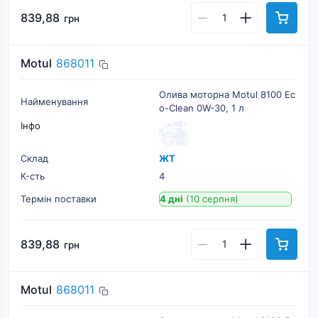
839,88
грн
Motul
868011
Олива моторна Motul 8100 Ec
Найменування
o-Clean 0W-30, 1 л
Інфо
Склад
ЖТ
К-cть
4
Термін поставки
4 дні
(10 серпня)
839,88
грн
Motul
868011