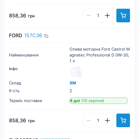
858,36
грн
FORD
157C36
Олива моторна Ford Castrol M
Найменування
agnatec Professional D 0W-30,
1 л
Інфо
Склад
ХМ
К-cть
2
Термін поставки
4 дні
(10 серпня)
858,36
грн