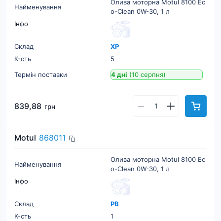
Олива моторна Motul 8100 Ec
Найменування
o-Clean 0W-30, 1 л
Інфо
Склад
ХР
К-cть
5
Термін поставки
4 дні
(10 серпня)
839,88
грн
Motul
868011
Олива моторна Motul 8100 Ec
Найменування
o-Clean 0W-30, 1 л
Інфо
Склад
РВ
К-cть
1