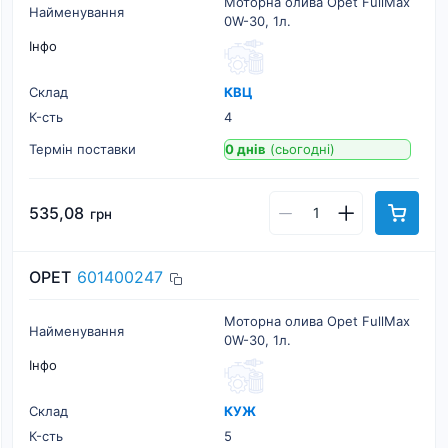
Моторна олива Opet FullMax
Найменування
0W-30, 1л.
Інфо
Склад
КВЦ
К-cть
4
Термін поставки
0 днів
(сьогодні)
535,08
грн
OPET
601400247
Моторна олива Opet FullMax
Найменування
0W-30, 1л.
Інфо
Склад
КУЖ
К-cть
5