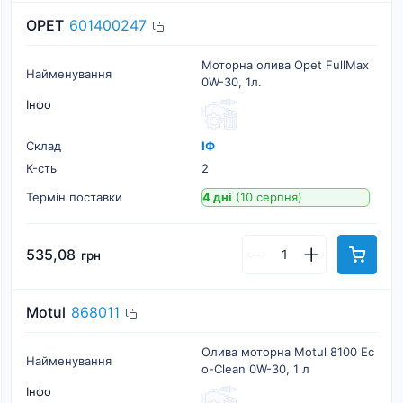
OPET
601400247
Моторна олива Opet FullMax
Найменування
0W-30, 1л.
Інфо
Склад
ІФ
К-cть
2
Термін поставки
4 дні
(10 серпня)
535,08
грн
Motul
868011
Олива моторна Motul 8100 Ec
Найменування
o-Clean 0W-30, 1 л
Інфо