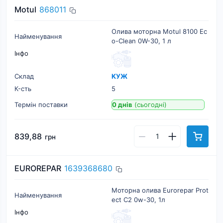
Motul
868011
Олива моторна Motul 8100 Ec
Найменування
o-Clean 0W-30, 1 л
Інфо
Склад
КУЖ
К-cть
5
Термін поставки
0 днів
(сьогодні)
839,88
грн
EUROREPAR
1639368680
Моторна олива Eurorepar Prot
Найменування
ect C2 0w-30, 1л
Інфо