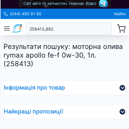
(044) 490 91 90
Увійти
Результати пошуку
:
моторна олива
rymax apollo fe-f 0w-30, 1л.
(258413)
Інформація про товар
Найкращі пропозиції