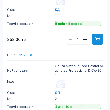
Склад
КД
К-cть
1
Термін поставки
5 днів
(11 серпня)
858,36
грн
FORD
157C36
Олива моторна Ford Castrol M
Найменування
agnatec Professional D 0W-30,
1 л
Інфо
Склад
ДП
К-cть
2
Термін поставки
4 дні
(10 серпня)