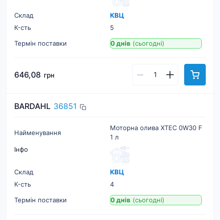
Склад
КВЦ
К-cть
5
Термін поставки
0 днів
(сьогодні)
646,08
грн
BARDAHL
36851
Моторна олива XTEC 0W30 F
Найменування
1 л
Інфо
Склад
КВЦ
К-cть
4
Термін поставки
0 днів
(сьогодні)