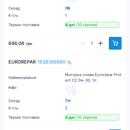
Склад
ЛВ
К-cть
1
Термін поставки
4 дні
(10 серпня)
646,08
грн
EUROREPAR
1639368680
Моторна олива Eurorepar Prot
Найменування
ect C2 0w-30, 1л
Інфо
Склад
ТН
К-cть
2
Термін поставки
4 дні
(10 серпня)