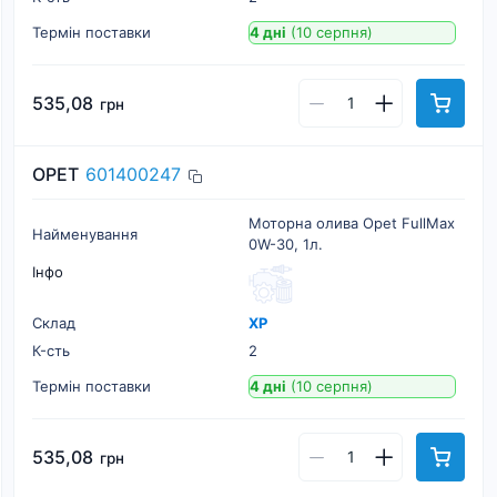
Термін поставки
4 дні
(10 серпня)
535,08
грн
OPET
601400247
Моторна олива Opet FullMax
Найменування
0W-30, 1л.
Інфо
Склад
ХР
К-cть
2
Термін поставки
4 дні
(10 серпня)
535,08
грн