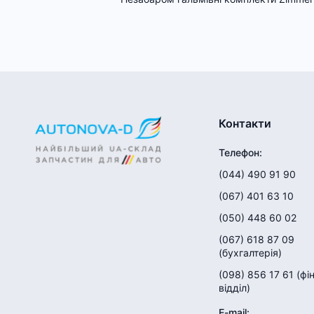
Контакти
Телефон
:
(044) 490 91 90
(067) 401 63 10
(050) 448 60 02
(067) 618 87 09
(
бухгалтерія
)
(098) 856 17 61
(
фі
відділ
)
E-mail
: