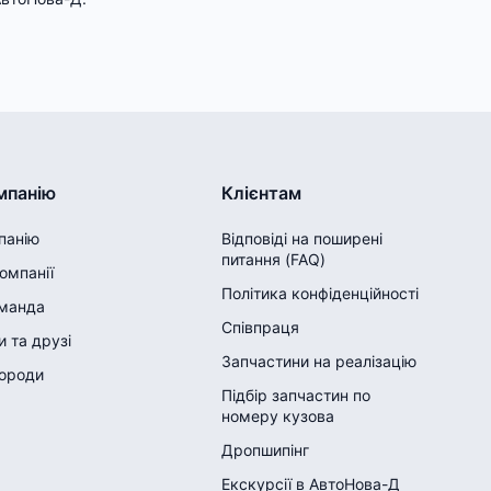
мпанію
Клієнтам
панію
Відповіді на поширені
питання (FAQ)
компанії
Політика конфіденційності
манда
Співпраця
 та друзі
Запчастини на реалізацію
городи
Підбір запчастин по
номеру кузова
Дропшипінг
Екскурсії в АвтоНова-Д