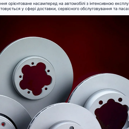
ння орієнтоване насамперед на автомобілі з інтенсивною експлу
стовується у сфері доставки, сервісного обслуговування та пас