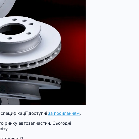
і специфікації доступні
за посиланням
.
го ринку автозапчастин. Сьогодні
віту.
 АвтоНова-Д.