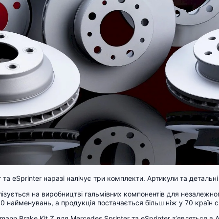
er та eSprinter наразі налічує три комплекти. Артикули та детальн
лізується на виробництві гальмівних компонентів для незалежно
0 найменувань, а продукція постачається більш ніж у 70 країн с
nn Brake Kit Z для Mercedes Sprinter та eSprinter з’являться в