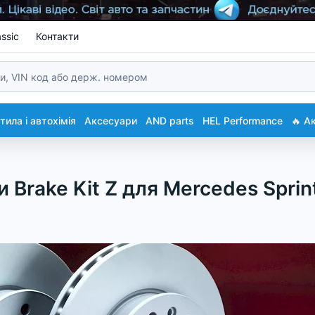
ssic
Контакти
ила і автохімія
Аксесуари
AND parts
HEL Performance
🔥 А
 Brake Kit Z для Mercedes Sprint