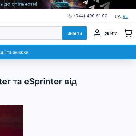
(044) 490 91 90
UA
RU
Увійти
Знайти
кції та знижки
er та eSprinter від