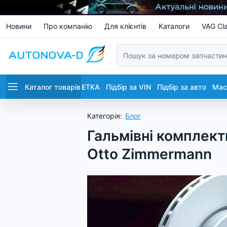
Новини
Про компанію
Для клієнтів
Каталоги
VAG Cla
Каталог товарів
ETKA
Підбір за VIN
Підбір за авто
Маст
Категорія
:
Блог
Гальмівні комплекти
Otto Zimmermann