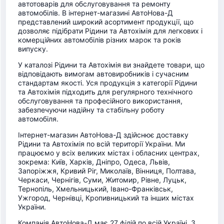
автотоварів для обслуговування та ремонту
автомобілів. В інтернет-магазині АвтоНова-Д
представлений широкий асортимент продукції, що
дозволяє підібрати Рідини та Автохімія для легкових і
комерційних автомобілів різних марок та років
випуску.
У каталозі Рідини та Автохімія ви знайдете товари, що
відповідають вимогам автовиробників і сучасним
стандартам якості. Уся продукція з категорії Рідини
та Автохімія підходить для регулярного технічного
обслуговування та професійного використання,
забезпечуючи надійну та стабільну роботу
автомобіля.
Інтернет-магазин АвтоНова-Д здійснює доставку
Рідини та Автохімія по всій території України. Ми
працюємо у всіх великих містах і обласних центрах,
зокрема: Київ, Харків, Дніпро, Одеса, Львів,
Запоріжжя, Кривий Ріг, Миколаїв, Вінниця, Полтава,
Черкаси, Чернігів, Суми, Житомир, Рівне, Луцьк,
Тернопіль, Хмельницький, Івано-Франківськ,
Ужгород, Чернівці, Кропивницький та інших містах
України.
Компанія АвтоНова-Д має 27 філій по всій Україні, 3