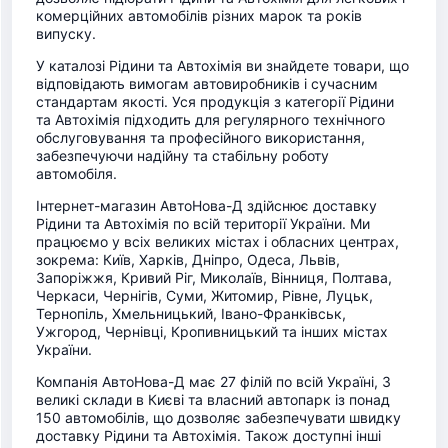
комерційних автомобілів різних марок та років
випуску.
У каталозі Рідини та Автохімія ви знайдете товари, що
відповідають вимогам автовиробників і сучасним
стандартам якості. Уся продукція з категорії Рідини
та Автохімія підходить для регулярного технічного
обслуговування та професійного використання,
забезпечуючи надійну та стабільну роботу
автомобіля.
Інтернет-магазин АвтоНова-Д здійснює доставку
Рідини та Автохімія по всій території України. Ми
працюємо у всіх великих містах і обласних центрах,
зокрема: Київ, Харків, Дніпро, Одеса, Львів,
Запоріжжя, Кривий Ріг, Миколаїв, Вінниця, Полтава,
Черкаси, Чернігів, Суми, Житомир, Рівне, Луцьк,
Тернопіль, Хмельницький, Івано-Франківськ,
Ужгород, Чернівці, Кропивницький та інших містах
України.
Компанія АвтоНова-Д має 27 філій по всій Україні, 3
великі склади в Києві та власний автопарк із понад
150 автомобілів, що дозволяє забезпечувати швидку
доставку Рідини та Автохімія. Також доступні інші