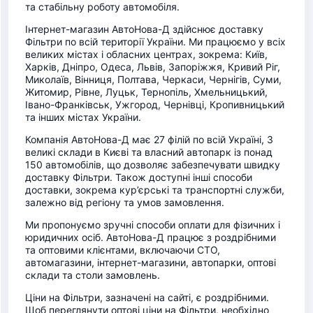
та стабільну роботу автомобіля.
Інтернет-магазин АвтоНова-Д здійснює доставку
Фільтри по всій території України. Ми працюємо у всіх
великих містах і обласних центрах, зокрема: Київ,
Харків, Дніпро, Одеса, Львів, Запоріжжя, Кривий Ріг,
Миколаїв, Вінниця, Полтава, Черкаси, Чернігів, Суми,
Житомир, Рівне, Луцьк, Тернопіль, Хмельницький,
Івано-Франківськ, Ужгород, Чернівці, Кропивницький
та інших містах України.
Компанія АвтоНова-Д має 27 філій по всій Україні, 3
великі склади в Києві та власний автопарк із понад
150 автомобілів, що дозволяє забезпечувати швидку
доставку Фільтри. Також доступні інші способи
доставки, зокрема кур’єрські та транспортні служби,
залежно від регіону та умов замовлення.
Ми пропонуємо зручні способи оплати для фізичних і
юридичних осіб. АвтоНова-Д працює з роздрібними
та оптовими клієнтами, включаючи СТО,
автомагазини, інтернет-магазини, автопарки, оптові
склади та столи замовлень.
Ціни на Фільтри, зазначені на сайті, є роздрібними.
Щоб переглянути оптові ціни на Фільтри, необхідно