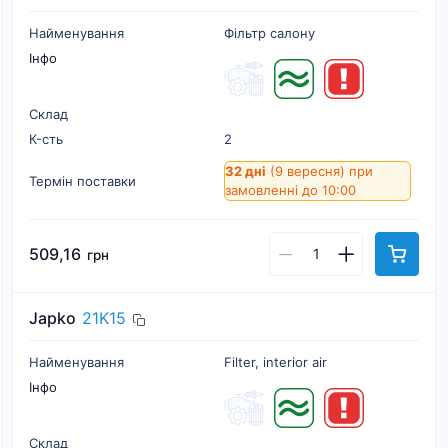
Найменування
Фільтр салону
Інфо
Склад
К-cть
2
32 дні
(9 вересня)
при
Термін поставки
замовленні до 10:00
509,16
грн
Japko
21K15
Найменування
Filter, interior air
Інфо
Склад