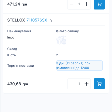
471,24
грн
STELLOX
7110576SX
Найменування
Фільтр салону
Інфо
Склад
К-cть
2
3 дні
(11 серпня)
при
Термін поставки
замовленні до 12:00
430,68
грн