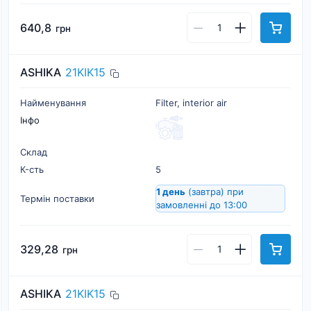
640,8
грн
ASHIKA
21KIK15
Найменування
Filter, interior air
Інфо
Склад
К-cть
5
1 день
(завтра)
при
Термін поставки
замовленні до 13:00
329,28
грн
ASHIKA
21KIK15