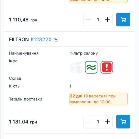
1 110,48
грн
FILTRON
K12822X
Найменування
Фільтр салону
Інфо
Склад
К-cть
1
32 дні
(9 вересня)
при
Термін поставки
замовленні до 10:00
1 181,04
грн