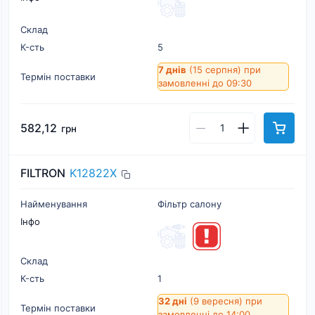
Склад
К-cть
5
7 днів
(15 серпня)
при
Термін поставки
замовленні до 09:30
582,12
грн
FILTRON
K12822X
Найменування
Фільтр салону
Інфо
Склад
К-cть
1
32 дні
(9 вересня)
при
Термін поставки
замовленні до 14:00