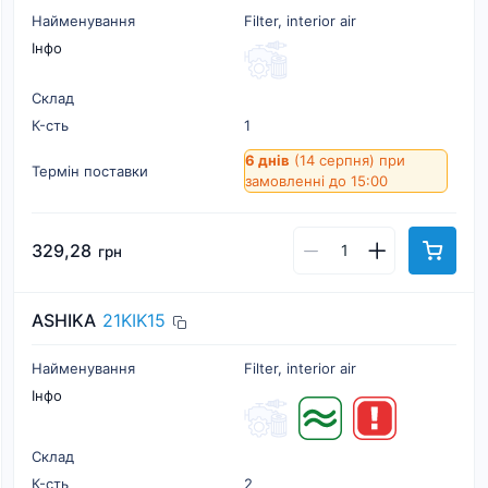
Найменування
Filter, interior air
Інфо
Склад
К-cть
1
6 днів
(14 серпня)
при
Термін поставки
замовленні до 15:00
329,28
грн
ASHIKA
21KIK15
Найменування
Filter, interior air
Інфо
Склад
К-cть
2