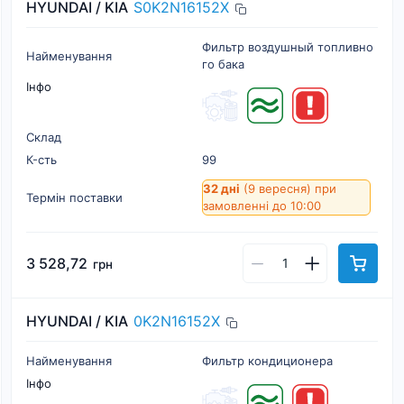
HYUNDAI / KIA
S0K2N16152X
Фильтр воздушный топливно
Найменування
го бака
Інфо
Склад
К-cть
99
32 дні
(9 вересня)
при
Термін поставки
замовленні до 10:00
3 528,72
грн
HYUNDAI / KIA
0K2N16152X
Найменування
Фильтр кондиционера
Інфо