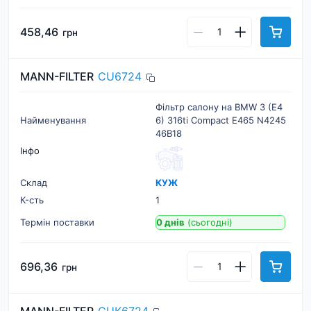
458,46
грн
MANN-FILTER
CU6724
Фільтр салону на BMW 3 (E4
Найменування
6) 316ti Compact E465 N4245
46B18
Інфо
Склад
КУЖ
К-cть
1
Термін поставки
0 днів
(сьогодні)
696,36
грн