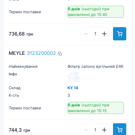
0 днів
(сьогодні)
при
Термін поставки
замовленні до 15:45
736,68
грн
MEYLE
3123200002
Найменування
Фільтр салону вугільний Е46
Інфо
Склад
КУ 14
К-cть
3
0 днів
(сьогодні)
при
Термін поставки
замовленні до 15:15
744,3
грн