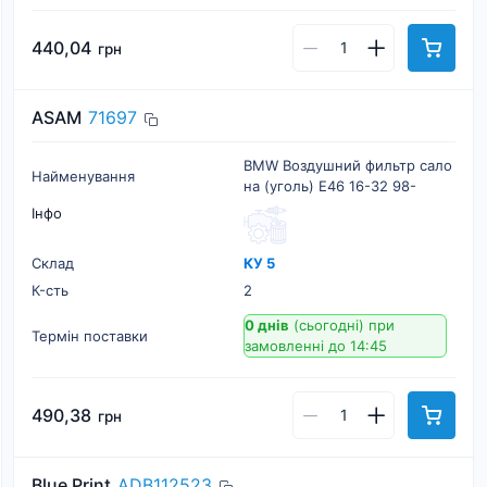
440,04
грн
ASAM
71697
BMW Воздушний фильтр сало
Найменування
на (уголь) E46 16-32 98-
Інфо
Склад
КУ 5
К-cть
2
0 днів
(сьогодні)
при
Термін поставки
замовленні до 14:45
490,38
грн
Blue Print
ADB112523