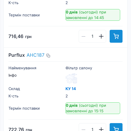
К-cть
2
0 днів
(сьогодні)
при
Термін поставки
замовленні до 14:45
716,46
грн
Purflux
AHC187
Найменування
Фільтр салону
Інфо
Склад
КУ 14
К-cть
2
0 днів
(сьогодні)
при
Термін поставки
замовленні до 15:15
722,76
грн