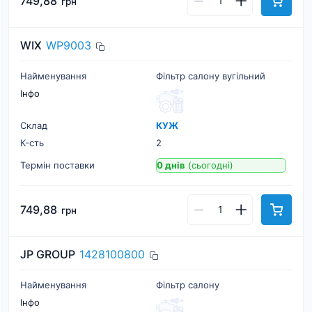
749,88
грн
WIX
WP9003
Найменування
Фільтр салону вугільний
Інфо
Склад
КУЖ
К-cть
2
Термін поставки
0 днів
(сьогодні)
749,88
грн
JP GROUP
1428100800
Найменування
Фільтр салону
Інфо