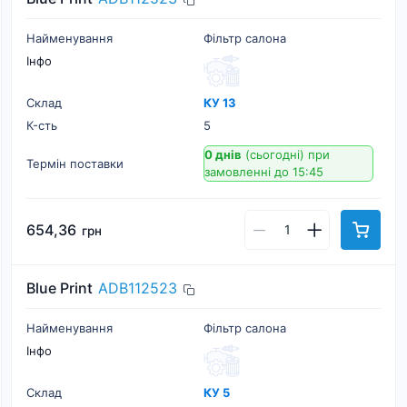
Найменування
Фільтр салона
Інфо
Склад
КУ 13
К-cть
5
0 днів
(сьогодні)
при
Термін поставки
замовленні до 15:45
654,36
грн
Blue Print
ADB112523
Найменування
Фільтр салона
Інфо
Склад
КУ 5