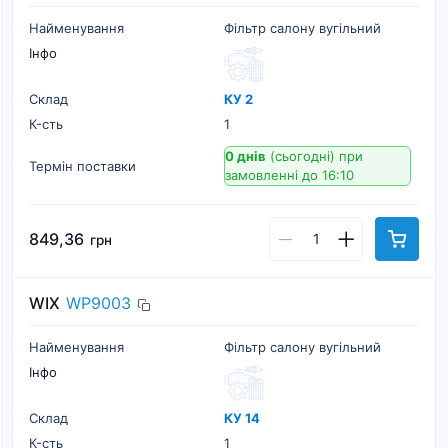
Найменування
Фільтр салону вугільний
Інфо
Склад
КУ 2
К-cть
1
0 днів
(сьогодні)
при
Термін поставки
замовленні до 16:10
849,36
грн
WIX
WP9003
Найменування
Фільтр салону вугільний
Інфо
Склад
КУ 14
К-cть
1