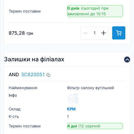
0 днів
(сьогодні)
при
Термін поставки
замовленні до 15:15
875,28
грн
Залишки на філіалах
AND
3C820051
Найменування
Фільтр салону вугільний
Інфо
Склад
КРМ
К-cть
1
Термін поставки
4 дні
(12 серпня)