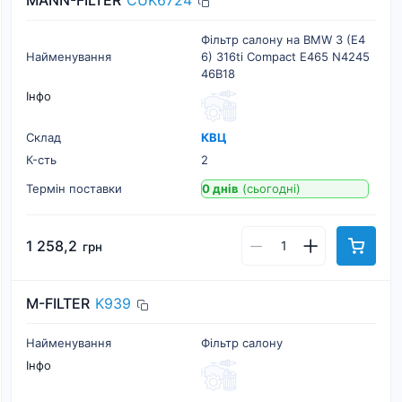
MANN-FILTER
CUK6724
Фільтр салону на BMW 3 (E4
Найменування
6) 316ti Compact E465 N4245
46B18
Інфо
Склад
КВЦ
К-cть
2
Термін поставки
0 днів
(сьогодні)
1 258,2
грн
M-FILTER
K939
Найменування
Фільтр салону
Інфо