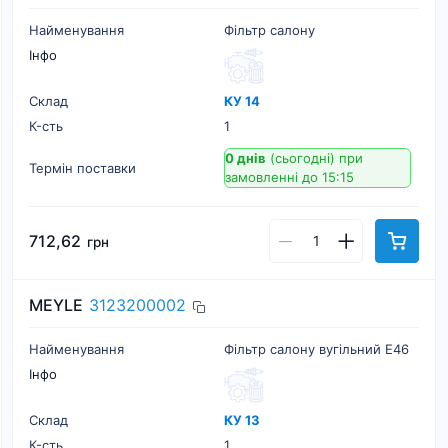
Найменування
Фільтр салону
Інфо
Склад
КУ 14
К-cть
1
0 днів
(сьогодні)
при
Термін поставки
замовленні до 15:15
712,62
грн
MEYLE
3123200002
Найменування
Фільтр салону вугільний Е46
Інфо
Склад
КУ 13
К-cть
1