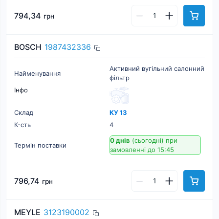
794,34
грн
BOSCH
1987432336
Активний вугільний салонний
Найменування
фільтр
Інфо
Склад
КУ 13
К-cть
4
0 днів
(сьогодні)
при
Термін поставки
замовленні до 15:45
796,74
грн
MEYLE
3123190002