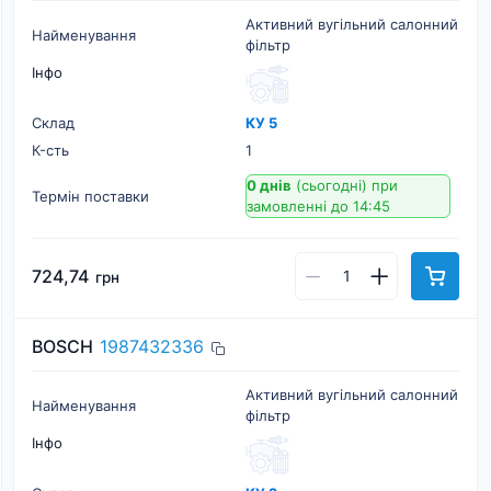
Активний вугільний салонний
Найменування
фільтр
Інфо
Склад
КУ 5
К-cть
1
0 днів
(сьогодні)
при
Термін поставки
замовленні до 14:45
724,74
грн
BOSCH
1987432336
Активний вугільний салонний
Найменування
фільтр
Інфо