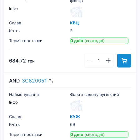
фільтр
Інфо
Склад
КВЦ
К-cть
2
Термін поставки
0 днів
(сьогодні)
684,72
грн
AND
3C820051
Найменування
Фільтр салону вугільний
Інфо
Склад
КУЖ
К-cть
69
Термін поставки
0 днів
(сьогодні)