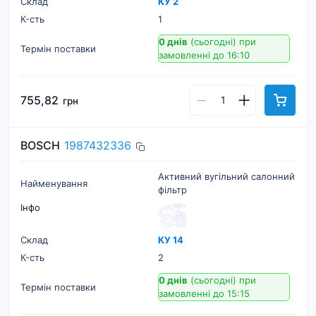
Склад
КУ 2
К-cть
1
0 днів
(сьогодні)
при
Термін поставки
замовленні до 16:10
755,82
грн
BOSCH
1987432336
Активний вугільний салонний
Найменування
фільтр
Інфо
Склад
КУ 14
К-cть
2
0 днів
(сьогодні)
при
Термін поставки
замовленні до 15:15