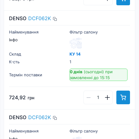
DENSO
DCF062K
Найменування
Фільтр салону
Інфо
Склад
КУ 14
К-cть
1
0 днів
(сьогодні)
при
Термін поставки
замовленні до 15:15
724,92
грн
DENSO
DCF062K
Найменування
Фільтр салону
Інфо