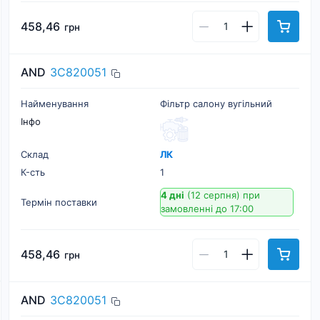
458,46
грн
AND
3C820051
Найменування
Фільтр салону вугільний
Інфо
Склад
ЛК
К-cть
1
4 дні
(12 серпня)
при
Термін поставки
замовленні до 17:00
458,46
грн
AND
3C820051