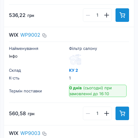
536,22
грн
WIX
WP9002
Найменування
Фільтр салону
Інфо
Склад
КУ 2
К-cть
1
0 днів
(сьогодні)
при
Термін поставки
замовленні до 16:10
560,58
грн
WIX
WP9003