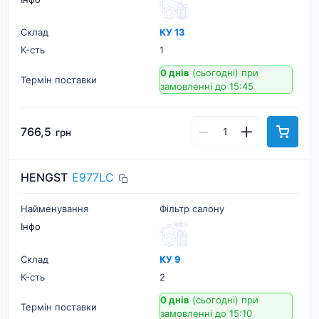
Склад
КУ 13
К-cть
1
0 днів
(сьогодні)
при
Термін поставки
замовленні до 15:45
766,5
грн
HENGST
E977LC
Найменування
Фільтр салону
Інфо
Склад
КУ 9
К-cть
2
0 днів
(сьогодні)
при
Термін поставки
замовленні до 15:10