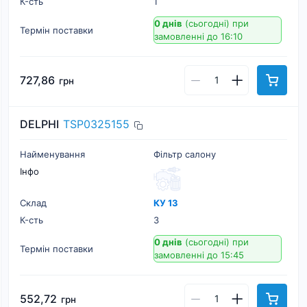
К-cть
1
0 днів
(сьогодні)
при
Термін поставки
замовленні до 16:10
727,86
грн
DELPHI
TSP0325155
Найменування
Фільтр салону
Інфо
Склад
КУ 13
К-cть
3
0 днів
(сьогодні)
при
Термін поставки
замовленні до 15:45
552,72
грн