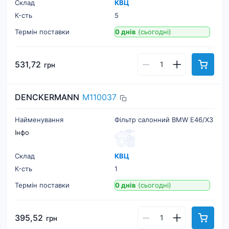
Склад
КВЦ
К-cть
5
Термін поставки
0 днів
(сьогодні)
531,72
грн
DENCKERMANN
M110037
Найменування
Фільтр салонний BMW E46/X3
Інфо
Склад
КВЦ
К-cть
1
Термін поставки
0 днів
(сьогодні)
395,52
грн