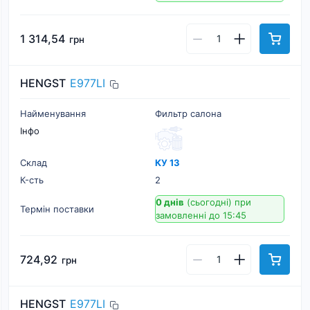
1 314,54
грн
HENGST
E977LI
Найменування
Фильтр салона
Інфо
Склад
КУ 13
К-cть
2
0 днів
(сьогодні)
при
Термін поставки
замовленні до 15:45
724,92
грн
HENGST
E977LI