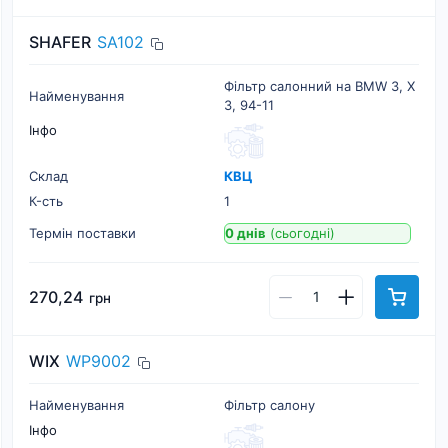
SHAFER
SA102
Фільтр салонний на BMW 3, X
Найменування
3, 94-11
Інфо
Склад
КВЦ
К-cть
1
Термін поставки
0 днів
(сьогодні)
270,24
грн
WIX
WP9002
Найменування
Фільтр салону
Інфо