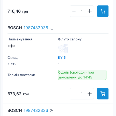
716,46
грн
BOSCH
1987432036
Найменування
Фільтр салону
Інфо
Склад
КУ 5
К-cть
1
0 днів
(сьогодні)
при
Термін поставки
замовленні до 14:45
673,62
грн
BOSCH
1987432336