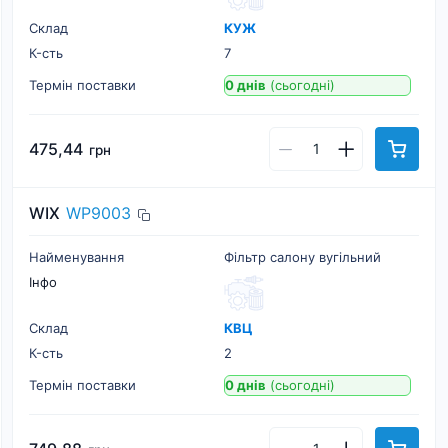
Склад
КУЖ
К-cть
7
Термін поставки
0 днів
(сьогодні)
475,44
грн
WIX
WP9003
Найменування
Фільтр салону вугільний
Інфо
Склад
КВЦ
К-cть
2
Термін поставки
0 днів
(сьогодні)