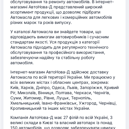
обслуговування та ремонту автомобілів. В інтернет-
магазині АвтоНова-Д представлений широкий
асортимент продукції, що дозволяє підібрати
Автомасла для легкових і комерційних автомобілів
різних марок та років випуску.
У каталозі Автомасла ви знайдете товари, що
відповідають вимогам автовиробників і сучасним
стандартам якості. Уся продукція з категорії
Автомасла підходить для регулярного технічного
обслуговування та професійного використання,
забезпечуючи надійну та стабільну роботу
автомобіля.
Інтернет-магазин АвтоНова-Д здійснює доставку
Автомасла по всій території України. Ми працюємо у
всіх великих містах і обласних центрах, зокрема:
Київ, Харків, Дніпро, Одеса, Львів, Запоріжжя, Кривий
Ріг, Миколаїв, Вінниця, Полтава, Черкаси, Чернігів,
Суми, Житомир, Рівне, Луцьк, Тернопіль,
Хмельницький, Івано-Франківськ, Ужгород, Чернівці,
Кропивницький та інших містах України.
Компанія АвтоНова-Д має 27 філій по всій Україні, 3
великі склади в Києві та власний автопарк із понад
150 автомобілів, що дозволяє забезпечувати швидку