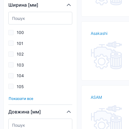
Ширина [мм]
BORG&BECK
BORSEHUNG
BOSCH
100
Asakashi
CHAMPION
101
CLEAN FILTERS
102
COMLINE
103
CONTINENTAL
104
CORTECO
105
DELPHI
106
ASAM
Показати все
107
Довжина [мм]
108