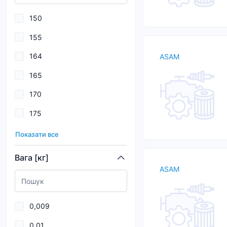
109
150
110
155
111
164
ASAM
112
165
113
170
114
175
115
178
116
Показати все
179
117
Вага [кг]
ASAM
180
118
181
119
0,009
182
0,01