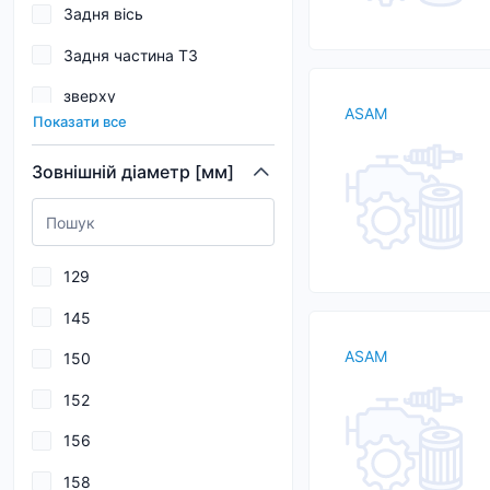
Задня вісь
0,029
Задня частина ТЗ
0,03
зверху
ASAM
0,031
Показати все
ззаду
0,032
Зовнішній діаметр [мм]
знизу
0,033
зовні
0,034
Капот
129
ліворуч
145
Моторн. відсік з боку водія,
ASAM
150
під кожухом водовідвідн.
короба
152
Моторн.відс. з боку
156
передн.пасаж., під
кожух.водовідв.короба
158