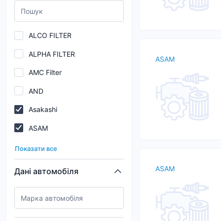
ALCO FILTER
ALPHA FILTER
ASAM
AMC Filter
AND
Asakashi
ASAM
ASHIKA
Показати все
AUTOMEGA (DELLO)
ASAM
Дані автомобіля
AZUMI
Blue Print
BOGAP