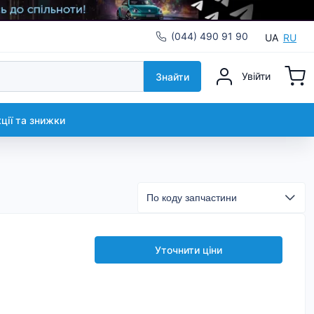
(044) 490 91 90
UA
RU
Увійти
Знайти
кції та знижки
Уточнити ціни