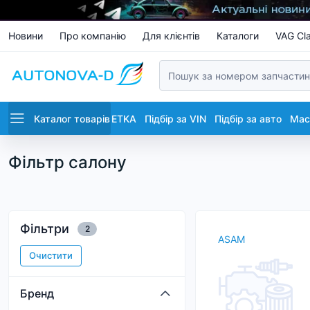
Новини
Про компанію
Для клієнтів
Каталоги
VAG Cla
Каталог товарів
ETKA
Підбір за VIN
Підбір за авто
Маст
Фільтр салону
Фільтри
2
ASAM
Очистити
Бренд