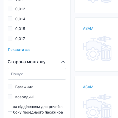
183
0,012
184
0,014
185
ASAM
0,015
187
0,017
188
0,018
189
Показати все
0,02
190
Сторона монтажу
0,021
192
0,022
193
Багажник
ASAM
0,024
всередині
0,025
за відділенням для речей з
0,026
боку переднього пасажира
0,027