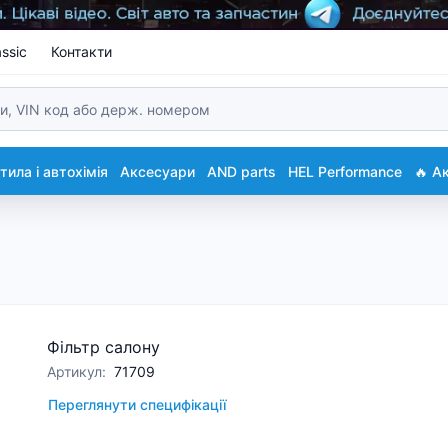
ssic
Контакти
ила і автохімія
Аксесуари
AND parts
HEL Performance
🔥 А
Фільтр салону
Артикул
:
71709
Переглянути специфікації