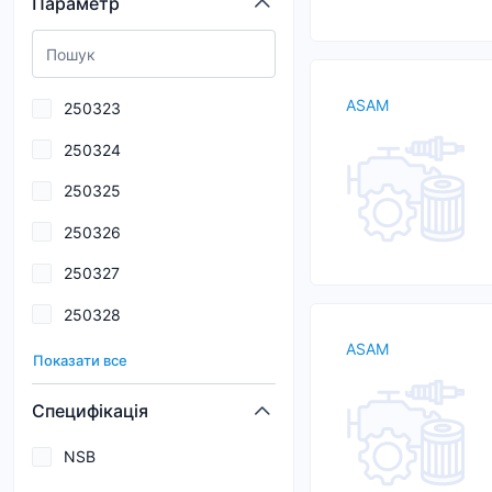
Параметр
119
283
120
301
ASAM
250323
126
250324
130
250325
165
250326
17
250327
179
250328
181
ASAM
250329
184
Показати все
250330
191
Специфікація
250331
203
NSB
250332
231