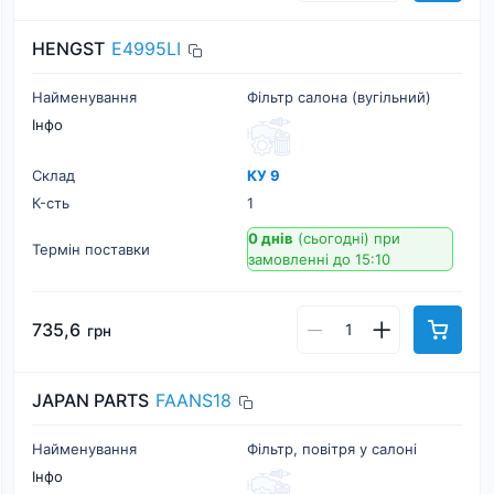
HENGST
E4995LI
Найменування
Фільтр салона (вугільний)
Інфо
Склад
КУ 9
К-cть
1
0 днів
(сьогодні)
при
Термін поставки
замовленні до 15:10
735,6
грн
JAPAN PARTS
FAANS18
Найменування
Фільтр, повітря у салоні
Інфо