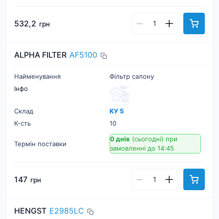
532,2
грн
ALPHA FILTER
AF5100
Найменування
Фільтр салону
Інфо
Склад
КУ 5
К-cть
10
0 днів
(сьогодні)
при
Термін поставки
замовленні до 14:45
147
грн
HENGST
E2985LC