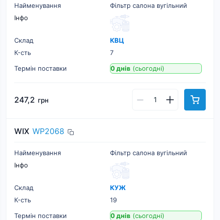
Найменування
Фільтр салона вугільний
Інфо
Склад
КВЦ
К-cть
7
Термін поставки
0 днів
(сьогодні)
247,2
грн
WIX
WP2068
Найменування
Фільтр салона вугільний
Інфо
Склад
КУЖ
К-cть
19
Термін поставки
0 днів
(сьогодні)