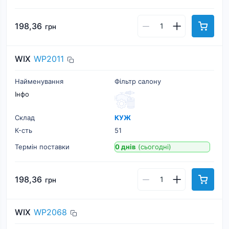
198,36
грн
WIX
WP2011
Найменування
Фільтр салону
Інфо
Склад
КУЖ
К-cть
51
Термін поставки
0 днів
(сьогодні)
198,36
грн
WIX
WP2068