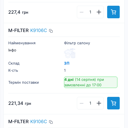
227,4
грн
M-FILTER
K9106C
Найменування
Фільтр салону
Інфо
Склад
ЗП
К-cть
1
4 дні
(14 серпня)
при
Термін поставки
замовленні до 17:00
221,34
грн
M-FILTER
K9106C