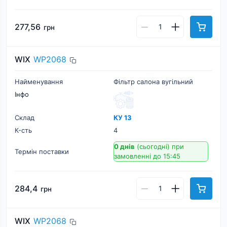
277,56
грн
WIX
WP2068
Найменування
Фільтр салона вугільний
Інфо
Склад
КУ 13
К-cть
4
0 днів
(сьогодні)
при
Термін поставки
замовленні до 15:45
284,4
грн
WIX
WP2068