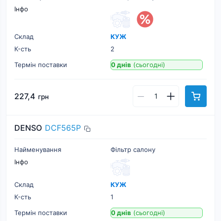
Інфо
Склад
КУЖ
К-cть
2
Термін поставки
0 днів
(сьогодні)
227,4
грн
DENSO
DCF565P
Найменування
Фільтр салону
Інфо
Склад
КУЖ
К-cть
1
Термін поставки
0 днів
(сьогодні)