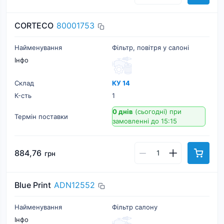
CORTECO
80001753
Найменування
Фільтр, повітря у салоні
Інфо
Склад
КУ 14
К-cть
1
0 днів
(сьогодні)
при
Термін поставки
замовленні до 15:15
884,76
грн
Blue Print
ADN12552
Найменування
Фільтр салону
Інфо