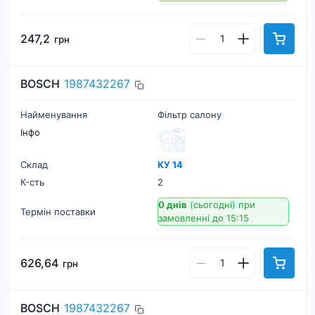
247,2
грн
BOSCH
1987432267
Найменування
Фільтр салону
Інфо
Склад
КУ 14
К-cть
2
0 днів
(сьогодні)
при
Термін поставки
замовленні до 15:15
626,64
грн
BOSCH
1987432267