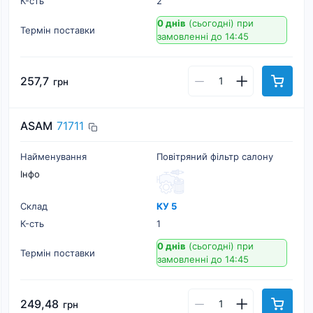
К-cть
2
0 днів
(сьогодні)
при
Термін поставки
замовленні до 14:45
257,7
грн
ASAM
71711
Найменування
Повітряний фільтр салону
Інфо
Склад
КУ 5
К-cть
1
0 днів
(сьогодні)
при
Термін поставки
замовленні до 14:45
249,48
грн