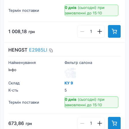
0 днів
(сьогодні)
при
Термін поставки
замовленні до 15:10
1 008,18
грн
HENGST
E2985LI
Найменування
Фильтр салона
Інфо
Склад
КУ 9
К-cть
5
0 днів
(сьогодні)
при
Термін поставки
замовленні до 15:10
673,86
грн