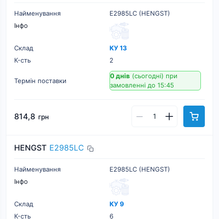
Найменування
E2985LC (HENGST)
Інфо
Склад
КУ 13
К-cть
2
0 днів
(сьогодні)
при
Термін поставки
замовленні до 15:45
814,8
грн
HENGST
E2985LC
Найменування
E2985LC (HENGST)
Інфо
Склад
КУ 9
К-cть
6