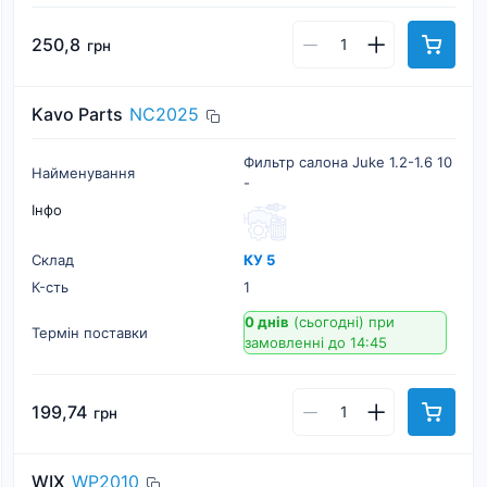
250,8
грн
Kavo Parts
NC2025
Фильтр салона Juke 1.2-1.6 10
Найменування
-
Інфо
Склад
КУ 5
К-cть
1
0 днів
(сьогодні)
при
Термін поставки
замовленні до 14:45
199,74
грн
WIX
WP2010