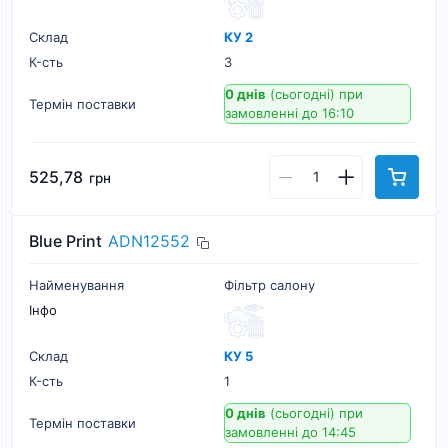
Склад
КУ 2
К-cть
3
0 днів
(сьогодні)
при
Термін поставки
замовленні до 16:10
525,78
грн
Blue Print
ADN12552
Найменування
Фільтр салону
Інфо
Склад
КУ 5
К-cть
1
0 днів
(сьогодні)
при
Термін поставки
замовленні до 14:45