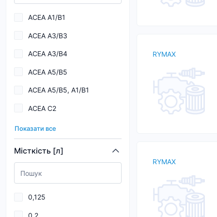
Allison TES 389
ACEA A1/B1
API SL
ACEA A3/B3
API SN
ACEA A3/B4
RYMAX
API SP
ACEA A5/B5
BMW DCTF-1
ACEA A5/B5, A1/B1
BMW LL-01
ACEA C2
BMW LL-04
ACEA C2, C3
BMW Longlife-01
Показати все
ACEA C3
BMW LONGLIFE-04
Місткість [л]
RYMAX
ACEA C3,C4
BMW Longlife-98
ACEA C5
Caterpillar ECF-2
0,125
ACEA C6
0,2