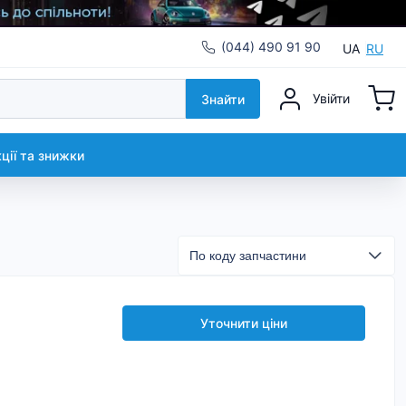
(044) 490 91 90
UA
RU
Увійти
Знайти
кції та знижки
Уточнити ціни