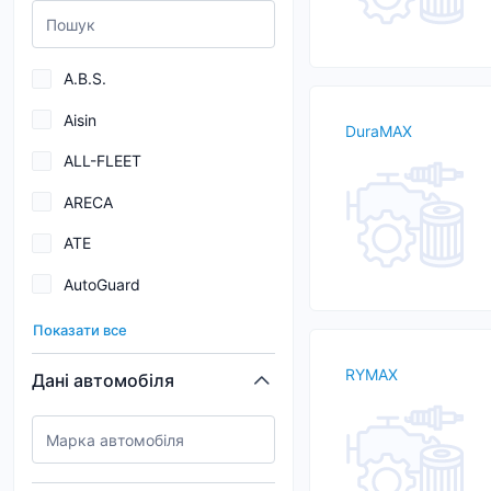
A.B.S.
Aisin
DuraMAX
ALL-FLEET
ARECA
ATE
AutoGuard
BARDAHL
Показати все
Blue Print
RYMAX
Дані автомобіля
BORGWARNER
BOSCH
Brembo