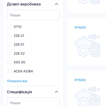
Дозвіл виробника
CASTROL
COASTAL
DELPHI
0710
RYMAX
Drydene
229.31
DuraMAX
229.51
ENEOS
229.52
EUROREPAR
505 00
FEBI
ACEA A3/B4
Ferodo
Aisin Warner AW-1
RYMAX
Показати все
Allison C-4
Специфікація
Allison C4