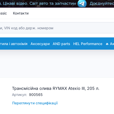
ssic
Контакти
ила і автохімія
Аксесуари
AND parts
HEL Performance
🔥 А
Трансмісійна олива RYMAX Atexio III, 205 л.
Артикул
:
900565
Переглянути специфікації