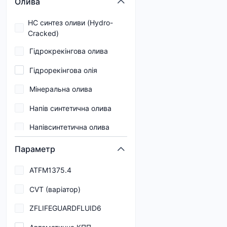
Олива
A3/B4-13
5W-50
HC синтез оливи (Hydro-
A3/B4/E7
Cracked)
700
Гідрокрекінгова олива
A5
Гідрорекінгова олія
A5/B5
Мінеральна олива
A5/B5-12
Напів синтетична олива
B1
Напівсинтетична олива
B2
Напівсинтетичне
B3
Параметр
Синтетична олива
B4
ATFM1375.4
Синтетичне
B5
CVT (варіатор)
Частково синтетична
C1
ZFLIFEGUARDFLUID6
олива
C2