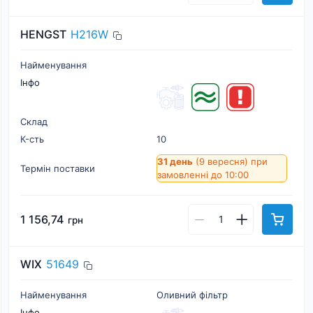
HENGST
H216W
Найменування
Інфо
Склад
К-cть
10
31 день
(9 вересня)
при
Термін поставки
замовленні до 10:00
1 156,74
грн
WIX
51649
Найменування
Оливний фільтр
Інфо