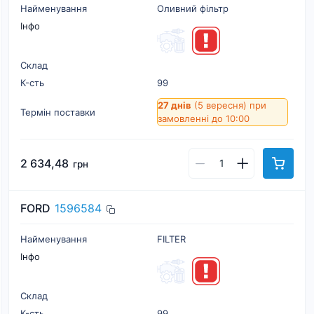
Найменування
Оливний фільтр
Інфо
Склад
К-cть
99
27 днів
(5 вересня)
при
Термін поставки
замовленні до 10:00
2 634,48
грн
FORD
1596584
Найменування
FILTER
Інфо
Склад
К-cть
99