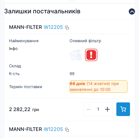
Залишки постачальників
MANN-FILTER
W12205
Найменування
Оливний фільтр
Інфо
Склад
К-cть
99
66 днів
(14 жовтня)
при
Термін поставки
замовленні до 10:00
2 282,22
грн
MANN-FILTER
W12205