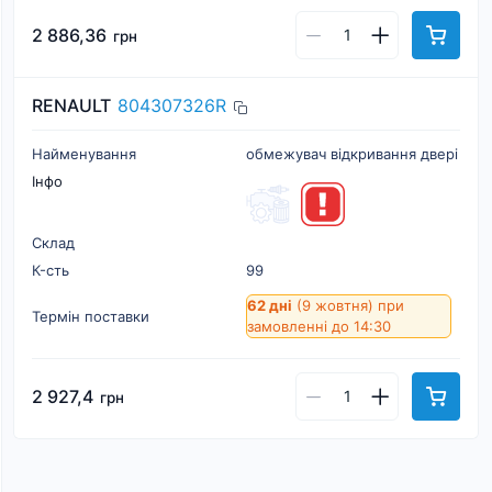
2 886,36
грн
RENAULT
804307326R
Найменування
обмежувач відкривання двері
Інфо
Склад
К-cть
99
62 дні
(9 жовтня)
при
Термін поставки
замовленні до 14:30
2 927,4
грн