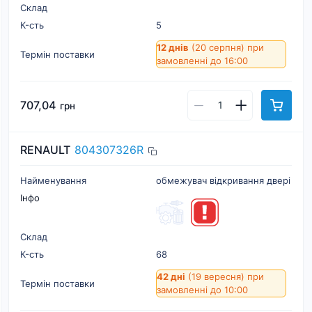
Склад
К-cть
5
12 днів
(20 серпня)
при
Термін поставки
замовленні до 16:00
707,04
грн
RENAULT
804307326R
Найменування
обмежувач відкривання двері
Інфо
Склад
К-cть
68
42 дні
(19 вересня)
при
Термін поставки
замовленні до 10:00