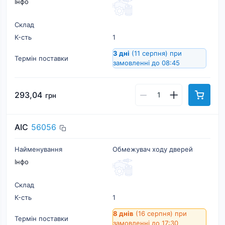
Інфо
Склад
К-cть
1
3 дні
(11 серпня)
при
Термін поставки
замовленні до 08:45
293,04
грн
AIC
56056
Найменування
Обмежувач ходу дверей
Інфо
Склад
К-cть
1
8 днів
(16 серпня)
при
Термін поставки
замовленні до 17:30