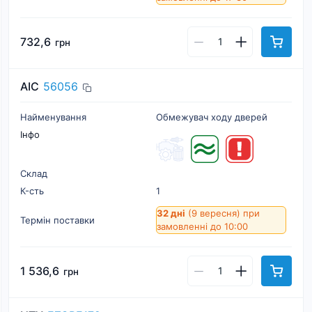
732,6
грн
AIC
56056
Найменування
Обмежувач ходу дверей
Інфо
Склад
К-cть
1
32 дні
(9 вересня)
при
Термін поставки
замовленні до 10:00
1 536,6
грн