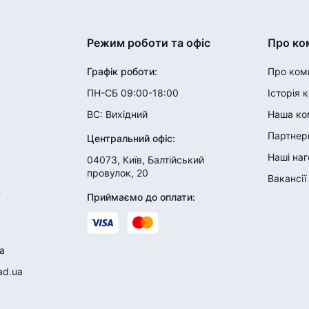
Режим роботи та офіс
Про ко
Графік роботи
:
Про ком
ПН-СБ 09:00-18:00
Історія 
ВС:
Вихідний
Наша ко
Партнери
Центральний офіс
:
Наші на
04073, Київ, Балтійський
провулок, 20
Вакансії
н
Приймаємо до оплати
:
a
ad.ua