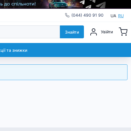
(044) 490 91 90
UA
RU
Увійти
Знайти
кції та знижки