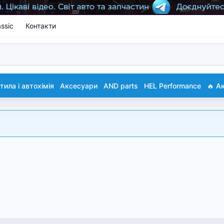
ssic
Контакти
ила і автохімія
Аксесуари
AND parts
HEL Performance
🔥 А