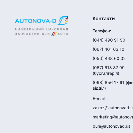
Контакти
Телефон
:
(044) 490 91 90
(067) 401 63 10
(050) 448 60 02
(067) 618 87 09
(
бухгалтерія
)
(098) 856 17 61
(
фі
відділ
)
E-mail
:
zakaz@autonovad.u
marketing@autonov
buh@autonovad.ua