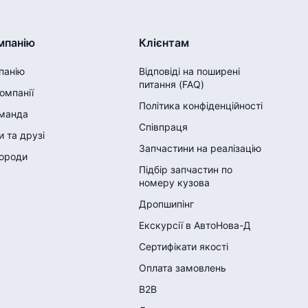
мпанію
Клієнтам
панію
Відповіді на поширені
питання (FAQ)
компанії
Політика конфіденційності
манда
Співпраця
 та друзі
Запчастини на реалізацію
городи
Підбір запчастин по
номеру кузова
Дропшипінг
Екскурсії в АвтоНова-Д
Сертифікати якості
Оплата замовлень
B2B