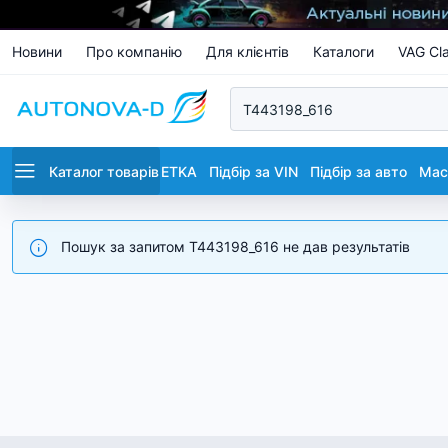
Новини
Про компанію
Для клієнтів
Каталоги
VAG Cla
Каталог товарів
ETKA
Підбір за VIN
Підбір за авто
Маст
Пошук за запитом T443198_616 не дав результатів