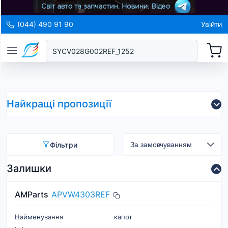
(044) 490 91 90
Увійти
Найкращі пропозиції
Фільтри
Залишки
AMParts
APVW4303REF
Найменування
капот