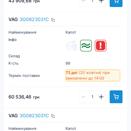
43 909,68
грн
VAG
3G0823031C
Найменування
Капот
Інфо
Склад
К-cть
99
72 дні
(20 жовтня)
при
Термін поставки
замовленні до 14:00
60 536,46
грн
VAG
3G0823031C
Найменування
Капот