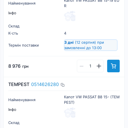
Капот VW PASSAT B8 15-19 EU
Найменування
R
Інфо
Склад
К-cть
4
3 дні
(12 серпня)
при
Термін поставки
замовленні до 13:00
8 976
грн
TEMPEST
0514626280
Капот VW PASSAT B8 15- (TEM
Найменування
PEST)
Інфо
Склад