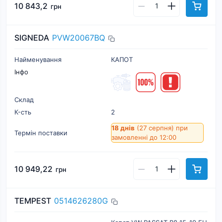
10 843,2
грн
SIGNEDA
PVW20067BQ
Найменування
КАПОТ
Інфо
Склад
К-cть
2
18 днів
(27 серпня)
при
Термін поставки
замовленні до 12:00
10 949,22
грн
TEMPEST
0514626280G