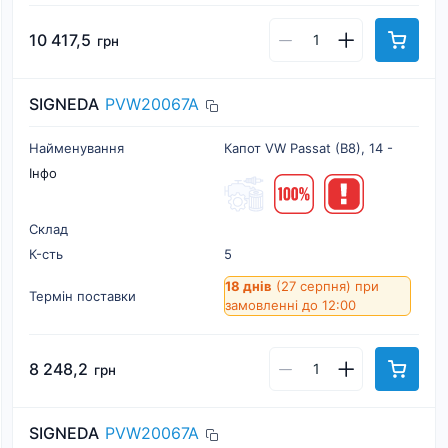
10 417,5
грн
SIGNEDA
PVW20067A
Найменування
Капот VW Passat (B8), 14 -
Інфо
Склад
К-cть
5
18 днів
(27 серпня)
при
Термін поставки
замовленні до 12:00
8 248,2
грн
SIGNEDA
PVW20067A