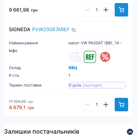
9 661,98
грн
SIGNEDA
PVW20067AREF
Найменування
капот VW PASSAT (B8), 14 -
Інфо
Склад
КВЦ
К-cть
1
Термін поставки
0 днів
(сьогодні)
17 224,02
грн
4 679,1
грн
Залишки постачальників