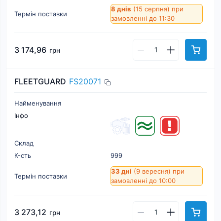
8 днів
(15 серпня)
при
Термін поставки
замовленні до 11:30
3 174,96
грн
FLEETGUARD
FS20071
Найменування
Інфо
Склад
К-cть
999
33 дні
(9 вересня)
при
Термін поставки
замовленні до 10:00
3 273,12
грн