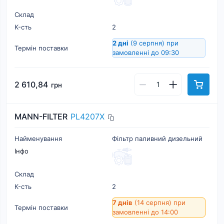
Склад
К-cть
2
2 дні
(9 серпня)
при
Термін поставки
замовленні до 09:30
2 610,84
грн
MANN-FILTER
PL4207X
Найменування
Фільтр паливний дизельний
Інфо
Склад
К-cть
2
7 днів
(14 серпня)
при
Термін поставки
замовленні до 14:00