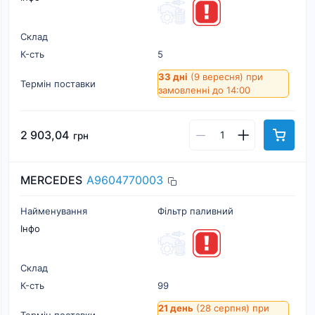
Склад
К-cть
5
33 дні
(9 вересня)
при
Термін поставки
замовленні до 14:00
2 903,04
грн
MERCEDES
A9604770003
Найменування
Фiльтр паливний
Інфо
Склад
К-cть
99
21 день
(28 серпня)
при
Термін поставки