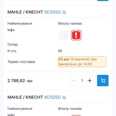
MAHLE / KNECHT
KC505D
Найменування
Фільтр палива
Інфо
Склад
К-cть
99
33 дні
(9 вересня)
при
Термін поставки
замовленні до 14:00
2 788,62
грн
MAHLE / KNECHT
KC505D
Найменування
Фільтр палива
Інфо