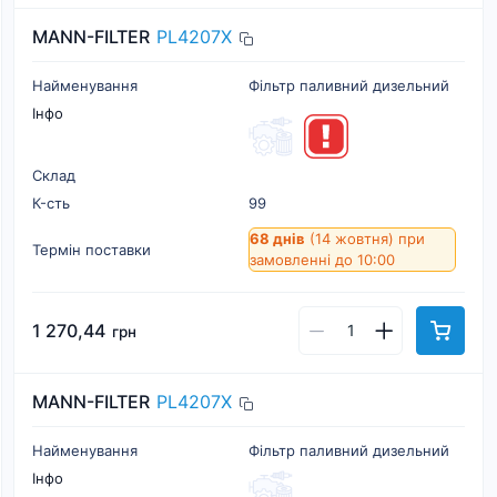
MANN-FILTER
PL4207X
Найменування
Фільтр паливний дизельний
Інфо
Склад
К-cть
99
68 днів
(14 жовтня)
при
Термін поставки
замовленні до 10:00
1 270,44
грн
MANN-FILTER
PL4207X
Найменування
Фільтр паливний дизельний
Інфо