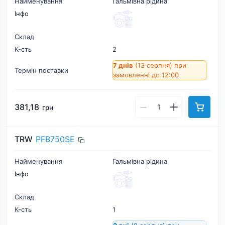
Найменування
Гальмівна рідина
Інфо
Склад
К-cть
2
7 днів
(13 серпня)
при
Термін поставки
замовленні до 12:00
381,18
грн
TRW
PFB750SE
Найменування
Гальмівна рідина
Інфо
Склад
К-cть
1