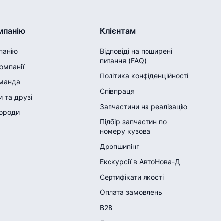
мпанію
Клієнтам
панію
Відповіді на поширені
питання (FAQ)
компанії
Політика конфіденційності
манда
Співпраця
 та друзі
Запчастини на реалізацію
городи
Підбір запчастин по
номеру кузова
Дропшипінг
Екскурсії в АвтоНова-Д
Сертифікати якості
Оплата замовлень
B2B