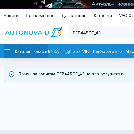
Новини
Про компанію
Для клієнтів
Каталоги
VAG Cla
Каталог товарів
ETKA
Підбір за VIN
Підбір за авто
Маст
Пошук за запитом PFB445CE_42 не дав результатів