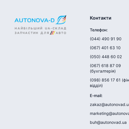
Контакти
Телефон
:
(044) 490 91 90
(067) 401 63 10
(050) 448 60 02
(067) 618 87 09
(
бухгалтерія
)
(098) 856 17 61
(
фі
відділ
)
E-mail
:
zakaz@autonovad.u
marketing@autonov
buh@autonovad.ua