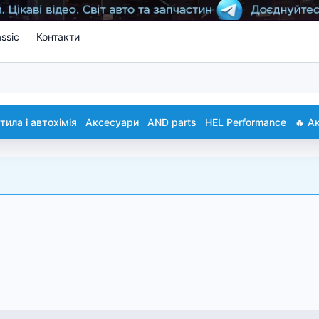
ssic
Контакти
ила і автохімія
Аксесуари
AND parts
HEL Performance
🔥 А