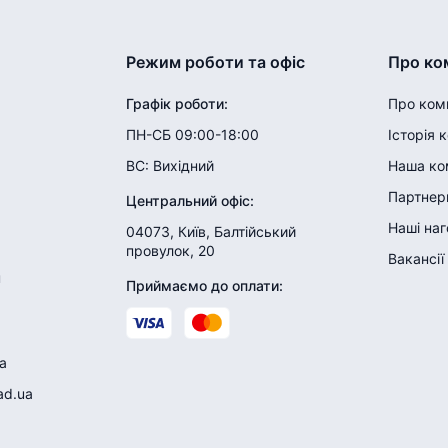
Режим роботи та офіс
Про ко
Графік роботи
:
Про ком
ПН-СБ 09:00-18:00
Історія 
ВС:
Вихідний
Наша ко
Партнери
Центральний офіс
:
Наші на
04073, Київ, Балтійський
провулок, 20
Вакансії
н
Приймаємо до оплати
:
a
ad.ua