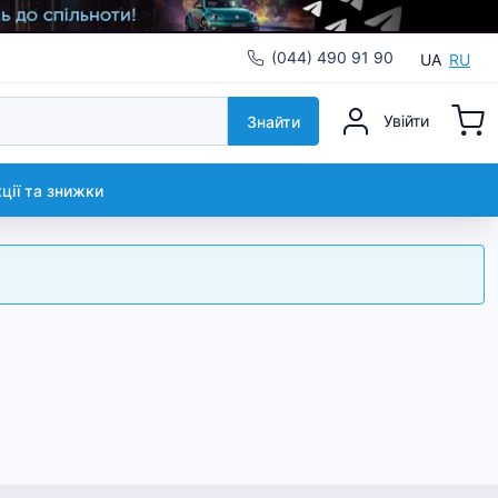
(044) 490 91 90
UA
RU
Увійти
Знайти
кції та знижки