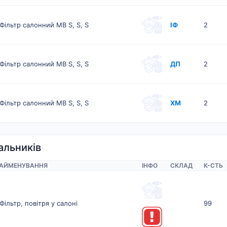
Фільтр салонний MB S, S, S
ІФ
2
Фільтр салонний MB S, S, S
ДП
2
Фільтр салонний MB S, S, S
ХМ
2
альників
АЙМЕНУВАННЯ
ІНФО
СКЛАД
К-CТЬ
Фільтр, повітря у салоні
99