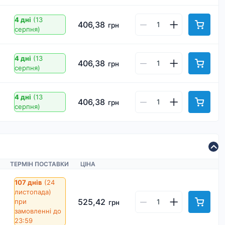
4 дні
(13
406,38
грн
серпня)
4 дні
(13
406,38
грн
серпня)
4 дні
(13
406,38
грн
серпня)
ТЕРМІН ПОСТАВКИ
ЦІНА
107 днів
(24
листопада)
525,42
при
грн
замовленні до
23:59