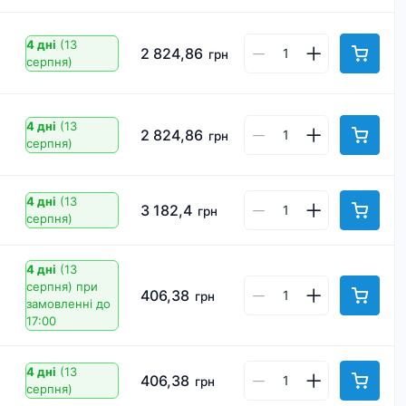
4 дні
(13
2 824,86
грн
серпня)
4 дні
(13
2 824,86
грн
серпня)
4 дні
(13
3 182,4
грн
серпня)
4 дні
(13
серпня)
при
406,38
грн
замовленні до
17:00
4 дні
(13
406,38
грн
серпня)