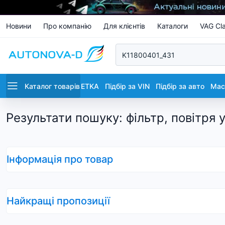
Новини
Про компанію
Для клієнтів
Каталоги
VAG Cla
Каталог товарів
ETKA
Підбір за VIN
Підбір за авто
Маст
Результати пошуку
:
фільтр, повітря 
Інформація про товар
Найкращі пропозиції