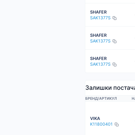
SHAFER
SAK1377S
SHAFER
SAK1377S
SHAFER
SAK1377S
Залишки постач
БРЕНД
/
АРТИКУЛ
Н
VIKA
K11800401