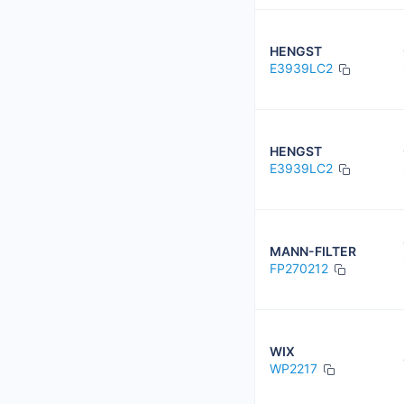
HENGST
E3939LC2
HENGST
E3939LC2
MANN-FILTER
FP270212
WIX
WP2217