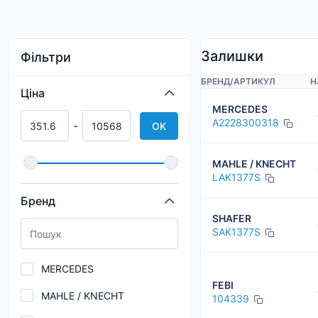
Залишки
Фільтри
БРЕНД
/
АРТИКУЛ
Н
Ціна
MERCEDES
A2228300318
-
OK
MAHLE / KNECHT
LAK1377S
Бренд
SHAFER
SAK1377S
MERCEDES
FEBI
MAHLE / KNECHT
104339