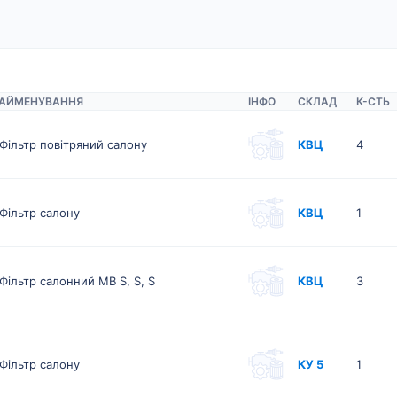
АЙМЕНУВАННЯ
ІНФО
СКЛАД
К-CТЬ
Фільтр повітряний салону
КВЦ
4
Фільтр салону
КВЦ
1
Фільтр салонний MB S, S, S
КВЦ
3
Фільтр салону
КУ 5
1