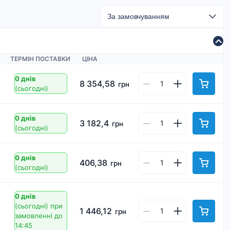
ТЕРМІН ПОСТАВКИ
ЦІНА
0 днів
8 354,58
грн
(сьогодні)
0 днів
3 182,4
грн
(сьогодні)
0 днів
406,38
грн
(сьогодні)
0 днів
(сьогодні)
при
1 446,12
грн
замовленні до
14:45