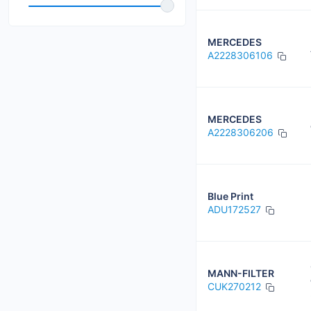
BREMSI
CORTECO
MERCEDES
A2228306106
DENCKERMANN
FILTRON
HELLA
MERCEDES
A2228306206
Kamoka
Blue Print
ADU172527
MANN-FILTER
CUK270212