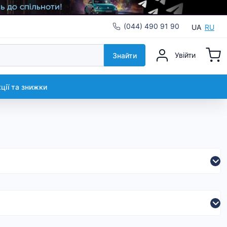
(044) 490 91 90
UA
RU
Увійти
Знайти
кції та знижки