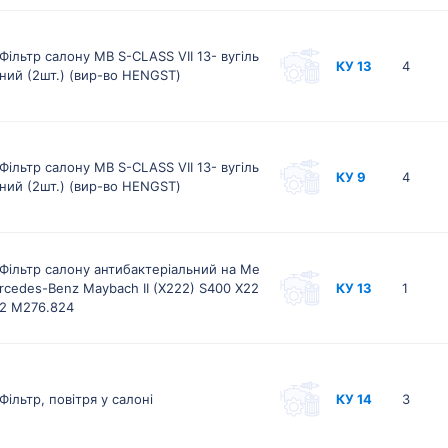
Фільтр салону MB S-CLASS VII 13- вугіль
КУ 13
4
ний (2шт.) (вир-во HENGST)
Фільтр салону MB S-CLASS VII 13- вугіль
КУ 9
4
ний (2шт.) (вир-во HENGST)
Фільтр салону антибактеріальний на Me
rcedes-Benz Maybach II (X222) S400 X22
КУ 13
1
2 M276.824
Фільтр, повітря у салоні
КУ 14
3