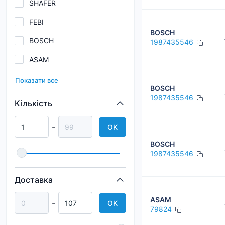
SHAFER
FEBI
BOSCH
BOSCH
1987435546
ASAM
Blue Print
Показати все
BOSCH
MANN-FILTER
1987435546
Кількість
HENGST
-
OK
WIX
BOSCH
VIKA
1987435546
ALPHA FILTER
Доставка
BORG&BECK
ASAM
-
OK
79824
BORSEHUNG