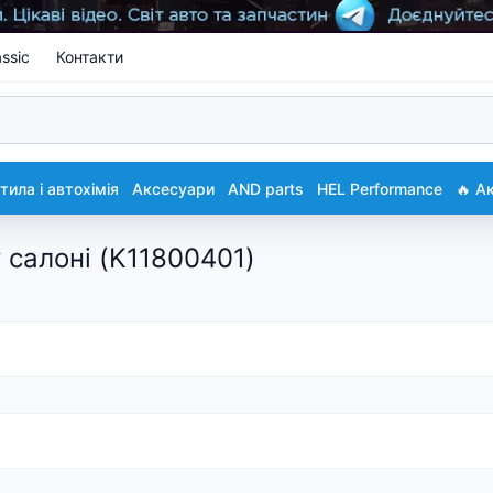
ssic
Контакти
ила і автохімія
Аксесуари
AND parts
HEL Performance
🔥 А
у салоні (K11800401)