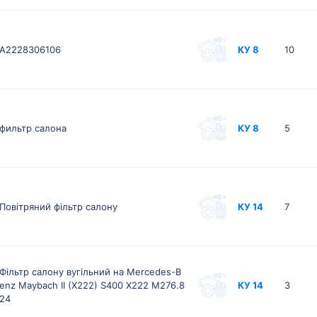
A2228306106
КУ 8
10
фильтр салона
КУ 8
5
Повітряний фільтр салону
КУ 14
7
Фільтр салону вугільний на Mercedes-B
enz Maybach II (X222) S400 X222 M276.8
КУ 14
3
24