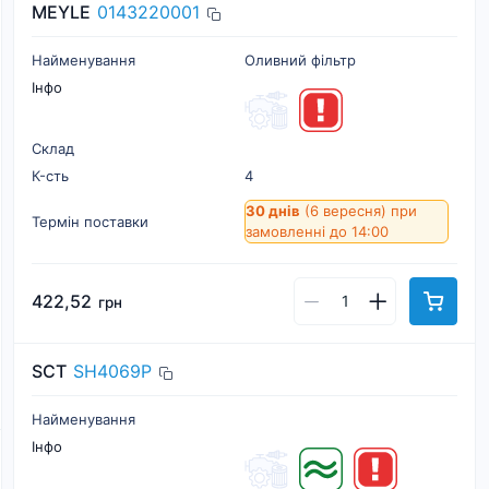
MEYLE
0143220001
Найменування
Оливний фільтр
Інфо
Склад
К-cть
4
30 днів
(6 вересня)
при
Термін поставки
замовленні до 14:00
422,52
грн
SCT
SH4069P
Найменування
Інфо