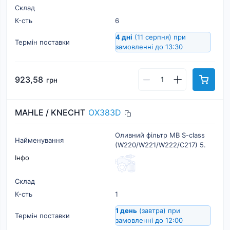
Склад
К-cть
6
4 дні
(11 серпня)
при
Термін поставки
замовленні до 13:30
923,58
грн
MAHLE / KNECHT
OX383D
Оливний фільтр MB S-class
Найменування
(W220/W221/W222/C217) 5.
Інфо
Склад
К-cть
1
1 день
(завтра)
при
Термін поставки
замовленні до 12:00