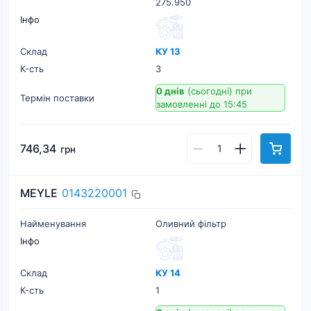
275.950
Інфо
Склад
КУ 13
К-cть
3
0 днів
(сьогодні)
при
Термін поставки
замовленні до 15:45
746,34
грн
MEYLE
0143220001
Найменування
Оливний фільтр
Інфо
Склад
КУ 14
К-cть
1