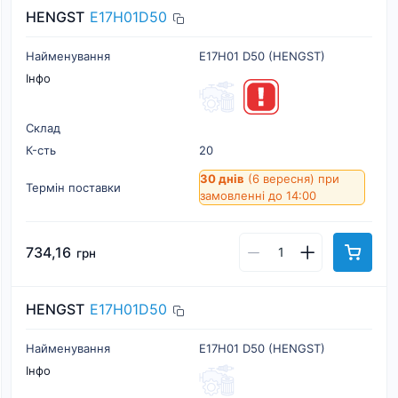
HENGST
E17H01D50
Найменування
E17H01 D50 (HENGST)
Інфо
Склад
К-cть
20
30 днів
(6 вересня)
при
Термін поставки
замовленні до 14:00
734,16
грн
HENGST
E17H01D50
Найменування
E17H01 D50 (HENGST)
Інфо