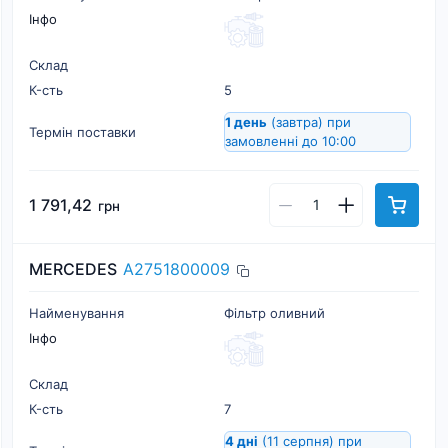
Інфо
Склад
К-cть
5
1 день
(завтра)
при
Термін поставки
замовленні до 10:00
1 791,42
грн
MERCEDES
A2751800009
Найменування
Фільтр оливний
Інфо
Склад
К-cть
7
4 дні
(11 серпня)
при