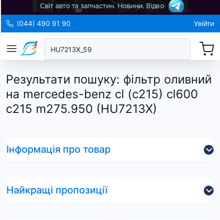
(044) 490 91 90
Увійти
Результати пошуку
:
фільтр оливний
на mercedes-benz cl (c215) cl600
c215 m275.950 (HU7213X)
Інформація про товар
Найкращі пропозиції