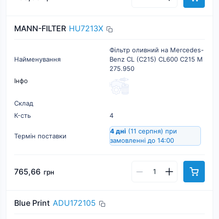
MANN-FILTER
HU7213X
Фільтр оливний на Mercedes-
Найменування
Benz CL (C215) CL600 C215 M
275.950
Інфо
Склад
К-cть
4
4 дні
(11 серпня)
при
Термін поставки
замовленні до 14:00
765,66
грн
Blue Print
ADU172105