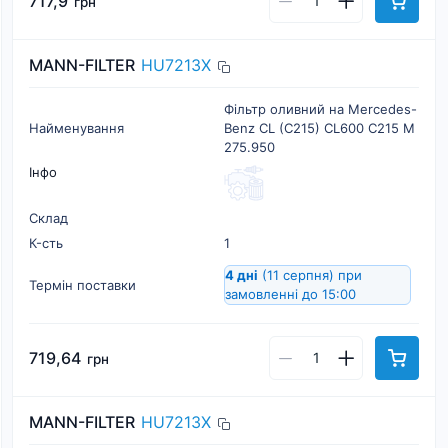
717,9
грн
MANN-FILTER
HU7213X
Фільтр оливний на Mercedes-
Найменування
Benz CL (C215) CL600 C215 M
275.950
Інфо
Склад
К-cть
1
4 дні
(11 серпня)
при
Термін поставки
замовленні до 15:00
719,64
грн
MANN-FILTER
HU7213X