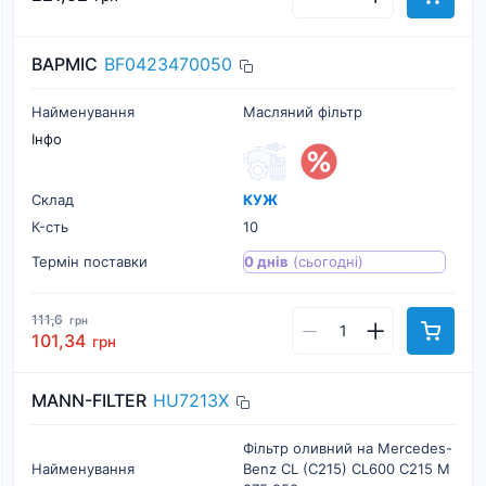
BAPMIC
BF0423470050
Найменування
Масляний фільтр
Інфо
Склад
КУЖ
К-cть
10
Термін поставки
0 днів
(сьогодні)
111,6
грн
101,34
грн
MANN-FILTER
HU7213X
Фільтр оливний на Mercedes-
Найменування
Benz CL (C215) CL600 C215 M