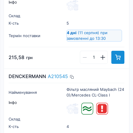
Інфо
Склад
К-cть
5
4 дні
(11 серпня)
при
Термін поставки
замовленні до 13:30
215,58
грн
DENCKERMANN
A210545
Фільтр масляний Maybach (24
Найменування
0)/Mercedes CL-Class I
Інфо
Склад
К-cть
4