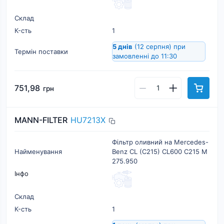
Склад
К-cть
1
5 днів
(12 серпня)
при
Термін поставки
замовленні до 11:30
751,98
грн
MANN-FILTER
HU7213X
Фільтр оливний на Mercedes-
Найменування
Benz CL (C215) CL600 C215 M
275.950
Інфо
Склад
К-cть
1