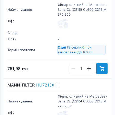
Фільтр оливний на Mercedes-
Найменування
Benz CL (C215) CL600 C215 M
275.950
Інфо
Склад
К-cть
2
2 дні
(9 серпня)
при
Термін поставки
замовленні до 16:00
751,98
грн
MANN-FILTER
HU7213X
Фільтр оливний на Mercedes-
Найменування
Benz CL (C215) CL600 C215 M
275.950
Інфо