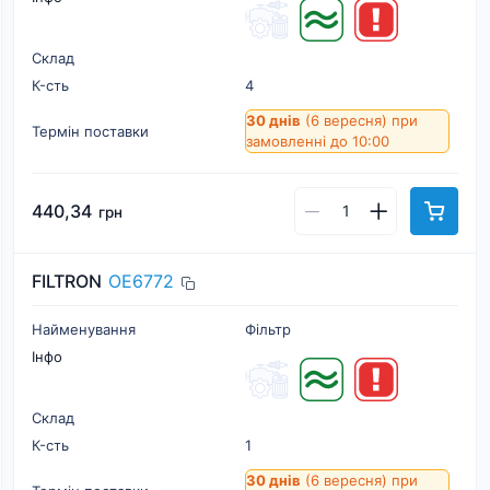
Склад
К-cть
4
30 днів
(6 вересня)
при
Термін поставки
замовленні до 10:00
440,34
грн
FILTRON
OE6772
Найменування
Фільтр
Інфо
Склад
К-cть
1
30 днів
(6 вересня)
при