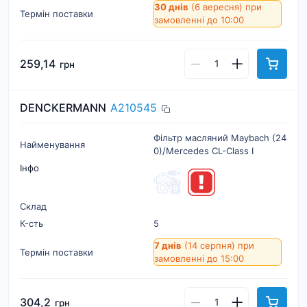
30 днів
(6 вересня)
при
Термін поставки
замовленні до 10:00
259,14
грн
DENCKERMANN
A210545
Фільтр масляний Maybach (24
Найменування
0)/Mercedes CL-Class I
Інфо
Склад
К-cть
5
7 днів
(14 серпня)
при
Термін поставки
замовленні до 15:00
304,2
грн