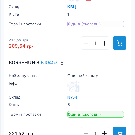
Склад
КВЦ
К-cть
1
Термін поставки
0 днів
(сьогодні)
293,58
грн
209,64
грн
BORSEHUNG
B10457
Найменування
Оливний фільтр
Інфо
Склад
КУЖ
К-cть
5
Термін поставки
0 днів
(сьогодні)
221,52
грн