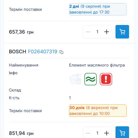
2 дні
(9 серпня)
при
Термін поставки
замовленні до 17:30
657,36
грн
BOSCH
F026407319
Найменування
Елемент масляного фільтра
Інфо
Склад
К-cть
1
30 днів
(6 вересня)
при
Термін поставки
замовленні до 10:00
851,94
грн