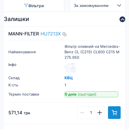
Фільтри
Залишки
MANN-FILTER
HU7213X
Фільтр оливний на Mercedes-
Найменування
Benz CL (C215) CL600 C215 M
275.950
Інфо
Склад
КВЦ
К-cть
1
Термін поставки
0 днів
(сьогодні)
571,14
грн