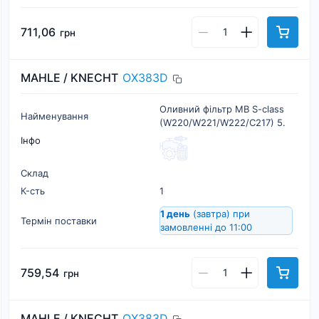
711,06
грн
MAHLE / KNECHT
OX383D
Оливний фільтр MB S-class
Найменування
(W220/W221/W222/C217) 5.
Інфо
Склад
К-cть
1
1 день
(завтра)
при
Термін поставки
замовленні до 11:00
759,54
грн
MAHLE / KNECHT
OX383D