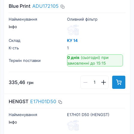
Blue Print
ADU172105
Найменування
Оливний фільтр
Інфо
Склад
КУ 14
К-cть
1
0 днів
(сьогодні)
при
Термін поставки
замовленні до 15:15
335,46
грн
HENGST
E17H01D50
Найменування
E17H01 D50 (HENGST)
Інфо