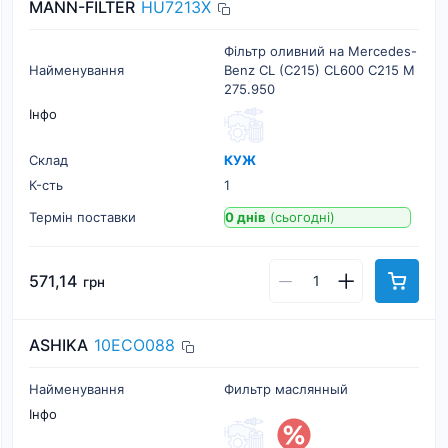
MANN-FILTER
HU7213X
Фільтр оливний на Mercedes-
Найменування
Benz CL (C215) CL600 C215 M
275.950
Інфо
Склад
КУЖ
К-cть
1
Термін поставки
0 днів
(сьогодні)
571,14
грн
ASHIKA
10ECO088
Найменування
Фильтр маслянный
Інфо