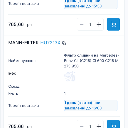
1 день
(завтра)
при
Термін поставки
замовленні до 15:30
765,66
грн
MANN-FILTER
HU7213X
Фільтр оливний на Mercedes-
Найменування
Benz CL (C215) CL600 C215 M
275.950
Інфо
Склад
К-cть
1
1 день
(завтра)
при
Термін поставки
замовленні до 16:00
765,66
грн