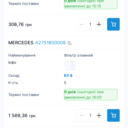
0 днів
(сьогодні)
при
Термін поставки
замовленні до 15:15
308,76
грн
MERCEDES
A2751800009
Найменування
Фільтр оливний
Інфо
Склад
КУ 8
К-cть
5
0 днів
(сьогодні)
при
Термін поставки
замовленні до 16:00
1 569,36
грн