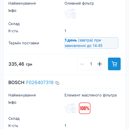
Найменування
Оливний фільтр
Інфо
Склад
К-cть
1
1 день
(завтра)
при
Термін поставки
замовленні до 14:45
335,46
грн
BOSCH
F026407319
Найменування
Елемент масляного фільтра
Інфо
Склад
К-cть
1