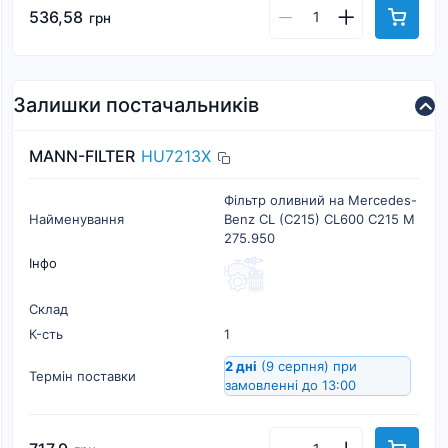
536,58
грн
Залишки постачальників
MANN-FILTER
HU7213X
Фільтр оливний на Mercedes-
Найменування
Benz CL (C215) CL600 C215 M
275.950
Інфо
Склад
К-cть
1
2 дні
(9 серпня)
при
Термін поставки
замовленні до 13:00