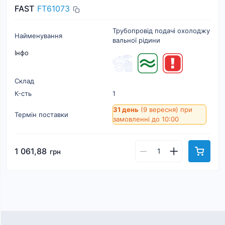
FAST
FT61073
Трубопровід подачі охолоджу
Найменування
вальної рідини
Інфо
Склад
К-cть
1
31 день
(9 вересня)
при
Термін поставки
замовленні до 10:00
1 061,88
грн