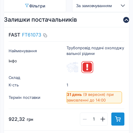
Фільтри
Залишки постачальників
FAST
FT61073
Трубопровід подачі охолоджу
Найменування
вальної рідини
Інфо
Склад
К-cть
1
31 день
(9 вересня)
при
Термін поставки
замовленні до 14:00
922,32
грн