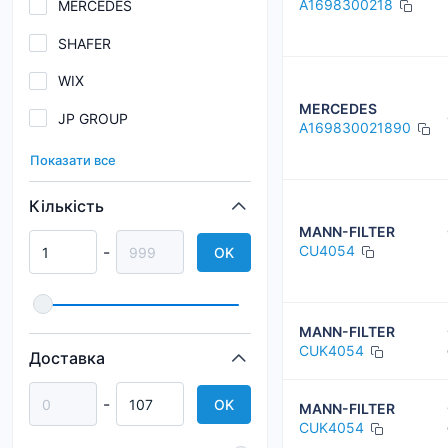
A1698300218
MERCEDES
SHAFER
WIX
MERCEDES
JP GROUP
A169830021890
MEAT & DORIA
Показати все
Blue Print
Кількість
ALPHA FILTER
MANN-FILTER
-
CU4054
OK
Purflux
HENGST
MANN-FILTER
PURRO
CUK4054
Доставка
M-FILTER
-
OK
MANN-FILTER
ALCO FILTER
CUK4054