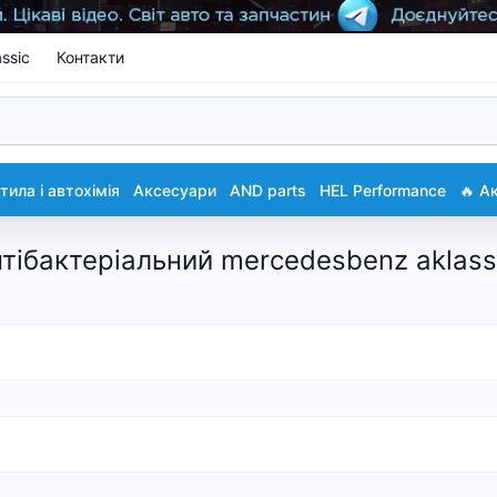
ssic
Контакти
ила і автохімія
Аксесуари
AND parts
HEL Performance
🔥 А
нтібактеріальний mercedesbenz aklas