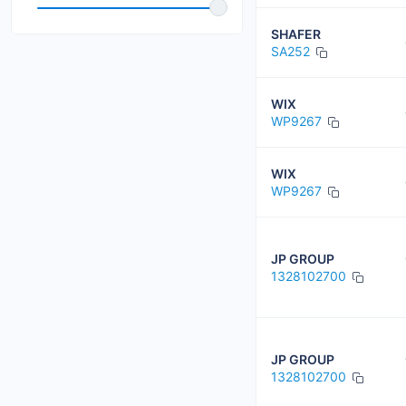
BREMSI
SHAFER
CHAMPION
SA252
COMLINE
WIX
CORTECO
WP9267
Daco
WIX
DELPHI
WP9267
JP GROUP
1328102700
JP GROUP
1328102700