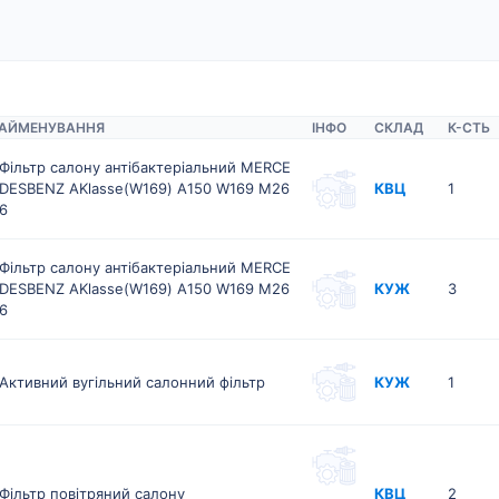
АЙМЕНУВАННЯ
ІНФО
СКЛАД
К-CТЬ
Фільтр салону антібактеріальний MERCE
DESBENZ AKlasse(W169) A150 W169 M26
КВЦ
1
6
Фільтр салону антібактеріальний MERCE
DESBENZ AKlasse(W169) A150 W169 M26
КУЖ
3
6
Активний вугільний салонний фільтр
КУЖ
1
Фільтр повітряний салону
КВЦ
2