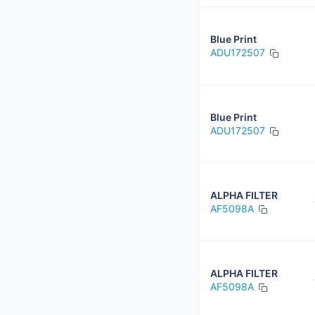
Blue Print
ADU172507
Blue Print
ADU172507
ALPHA FILTER
AF5098A
ALPHA FILTER
AF5098A