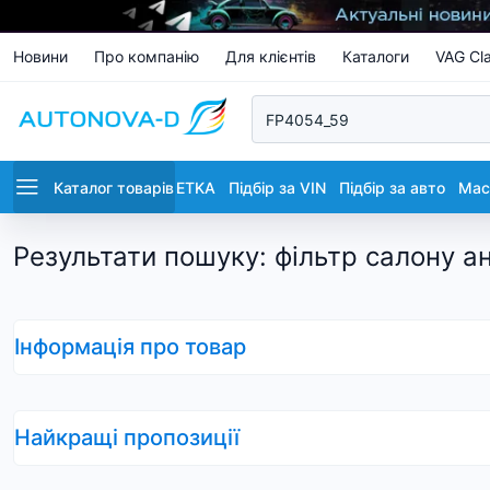
Новини
Про компанію
Для клієнтів
Каталоги
VAG Cla
Каталог товарів
ETKA
Підбір за VIN
Підбір за авто
Маст
Результати пошуку
:
фільтр салону а
Інформація про товар
Найкращі пропозиції