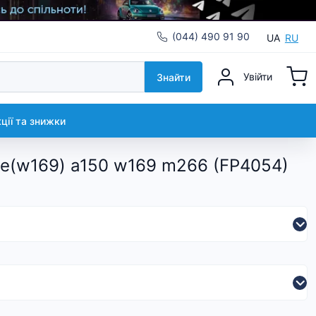
(044) 490 91 90
UA
RU
Увійти
Знайти
кції та знижки
se(w169) a150 w169 m266 (FP4054)