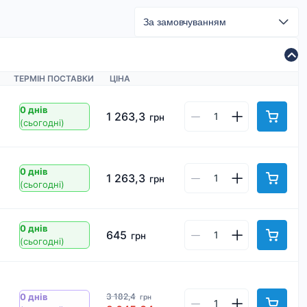
ТЕРМІН ПОСТАВКИ
ЦІНА
0 днів
1 263,3
грн
(сьогодні)
0 днів
1 263,3
грн
(сьогодні)
0 днів
645
грн
(сьогодні)
3 182,4
0 днів
грн