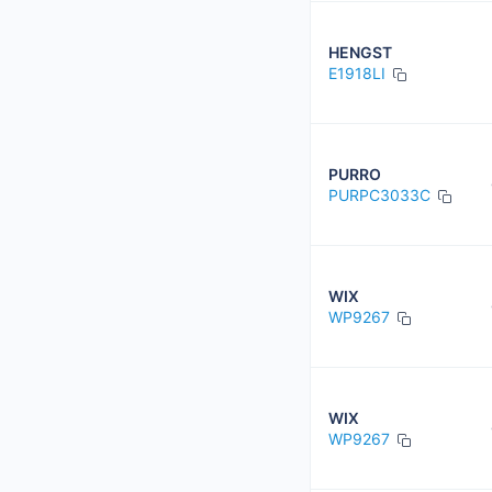
HENGST
E1918LI
PURRO
PURPC3033C
WIX
WP9267
WIX
WP9267