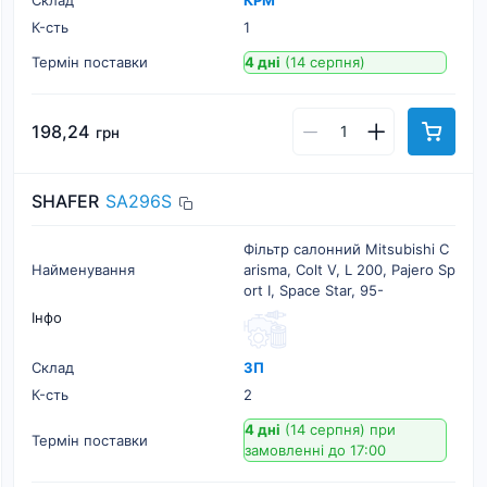
Склад
КРМ
К-cть
1
Термін поставки
4 дні
(14 серпня)
198,24
грн
SHAFER
SA296S
Фільтр салонний Mitsubishi C
Найменування
arisma, Colt V, L 200, Pajero Sp
ort I, Space Star, 95-
Інфо
Склад
ЗП
К-cть
2
4 дні
(14 серпня)
при
Термін поставки
замовленні до 17:00