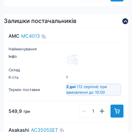
Залишки постачальників
AMC
MC4013
Найменування
Інфо
Склад
К-cть
1
2 дні
(12 серпня)
при
Термін поставки
замовленні до 10:00
549,9
грн
Asakashi
AC3505SET