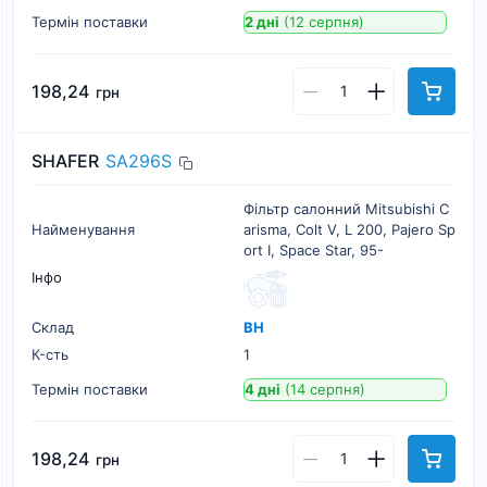
Термін поставки
2 дні
(12 серпня)
198,24
грн
SHAFER
SA296S
Фільтр салонний Mitsubishi C
Найменування
arisma, Colt V, L 200, Pajero Sp
ort I, Space Star, 95-
Інфо
Склад
ВН
К-cть
1
Термін поставки
4 дні
(14 серпня)
198,24
грн