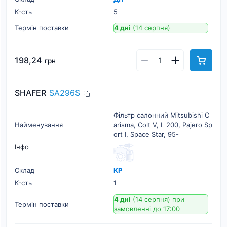
К-cть
5
Термін поставки
4 дні
(14 серпня)
198,24
грн
SHAFER
SA296S
Фільтр салонний Mitsubishi C
Найменування
arisma, Colt V, L 200, Pajero Sp
ort I, Space Star, 95-
Інфо
Склад
КР
К-cть
1
4 дні
(14 серпня)
при
Термін поставки
замовленні до 17:00