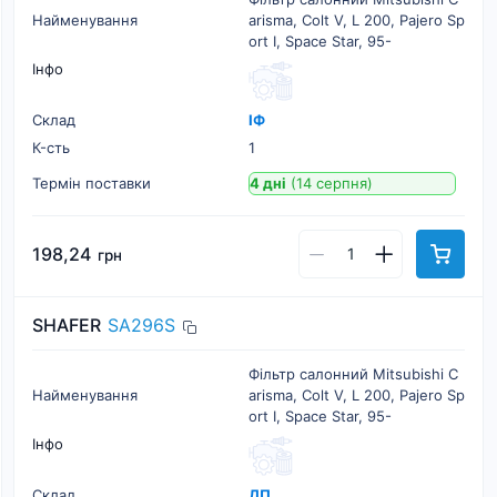
Найменування
arisma, Colt V, L 200, Pajero Sp
ort I, Space Star, 95-
Інфо
Склад
ІФ
К-cть
1
Термін поставки
4 дні
(14 серпня)
198,24
грн
SHAFER
SA296S
Фільтр салонний Mitsubishi C
Найменування
arisma, Colt V, L 200, Pajero Sp
ort I, Space Star, 95-
Інфо
Склад
ДП