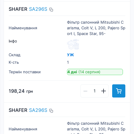
SHAFER
SA296S
Фільтр салонний Mitsubishi C
Найменування
arisma, Colt V, L 200, Pajero Sp
ort I, Space Star, 95-
Інфо
Склад
УЖ
К-cть
1
Термін поставки
4 дні
(14 серпня)
198,24
грн
SHAFER
SA296S
Фільтр салонний Mitsubishi C
Найменування
arisma, Colt V, L 200, Pajero Sp