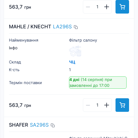
563,7
грн
MAHLE / KNECHT
LA296S
Найменування
Фільтр салону
Інфо
Склад
ЧЦ
К-cть
1
4 дні
(14 серпня)
при
Термін поставки
замовленні до 17:00
563,7
грн
SHAFER
SA296S