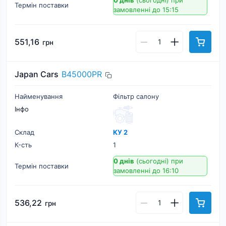
0 днів
(сьогодні)
при
Термін поставки
замовленні до 15:15
551,16
грн
Japan Cars
B45000PR
Найменування
Фільтр салону
Інфо
Склад
КУ 2
К-cть
1
0 днів
(сьогодні)
при
Термін поставки
замовленні до 16:10
536,22
грн