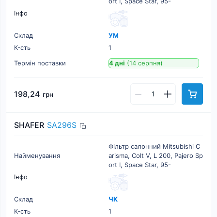
ort I, Space Star, 95-
Інфо
Склад
УМ
К-cть
1
Термін поставки
4 дні
(14 серпня)
198,24
грн
SHAFER
SA296S
Фільтр салонний Mitsubishi C
Найменування
arisma, Colt V, L 200, Pajero Sp
ort I, Space Star, 95-
Інфо
Склад
ЧК
К-cть
1