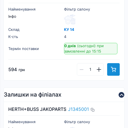
Найменування
Фільтр салону
Інфо
Склад
КУ 14
К-cть
4
0 днів
(сьогодні)
при
Термін поставки
замовленні до 15:15
594
грн
Залишки на філіалах
HERTH+BUSS JAKOPARTS
J1345001
Найменування
Фільтр салону