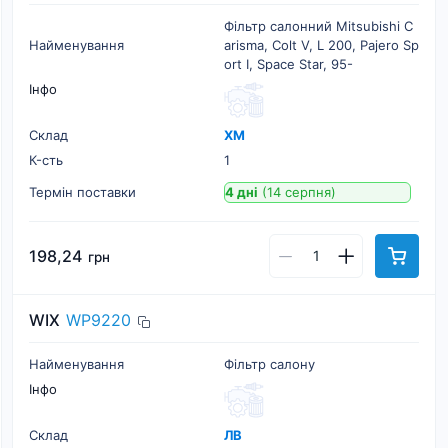
Фільтр салонний Mitsubishi C
Найменування
arisma, Colt V, L 200, Pajero Sp
ort I, Space Star, 95-
Інфо
Склад
ХМ
К-cть
1
Термін поставки
4 дні
(14 серпня)
198,24
грн
WIX
WP9220
Найменування
Фільтр салону
Інфо
Склад
ЛВ