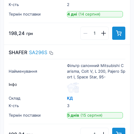
К-cть
2
Термін поставки
4 дні
(14 серпня)
198,24
грн
SHAFER
SA296S
Фільтр салонний Mitsubishi C
Найменування
arisma, Colt V, L 200, Pajero Sp
ort I, Space Star, 95-
Інфо
Склад
КД
К-cть
3
Термін поставки
5 днів
(15 серпня)