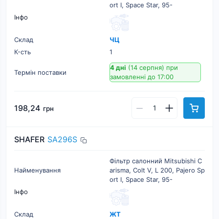
ort I, Space Star, 95-
Інфо
Склад
ЧЦ
К-cть
1
4 дні
(14 серпня)
при
Термін поставки
замовленні до 17:00
198,24
грн
SHAFER
SA296S
Фільтр салонний Mitsubishi C
Найменування
arisma, Colt V, L 200, Pajero Sp
ort I, Space Star, 95-
Інфо
Склад
ЖТ