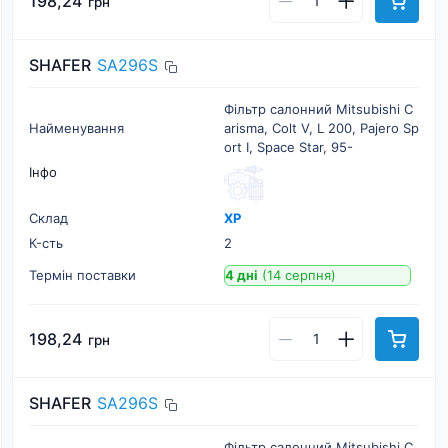
198,24
грн
SHAFER
SA296S
Фільтр салонний Mitsubishi C
Найменування
arisma, Colt V, L 200, Pajero Sp
ort I, Space Star, 95-
Інфо
Склад
ХР
К-cть
2
Термін поставки
4 дні
(14 серпня)
198,24
грн
SHAFER
SA296S
Фільтр салонний Mitsubishi C