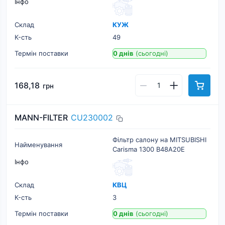
Інфо
Склад
КУЖ
К-cть
49
Термін поставки
0 днів
(сьогодні)
168,18
грн
MANN-FILTER
CU230002
Фільтр салону на MITSUBISHI
Найменування
Carisma 1300 B48A20E
Інфо
Склад
КВЦ
К-cть
3
Термін поставки
0 днів
(сьогодні)