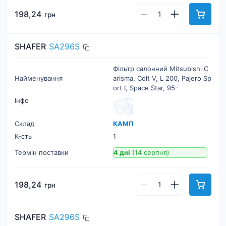
198,24
грн
SHAFER
SA296S
Фільтр салонний Mitsubishi C
Найменування
arisma, Colt V, L 200, Pajero Sp
ort I, Space Star, 95-
Інфо
Склад
КАМП
К-cть
1
Термін поставки
4 дні
(14 серпня)
198,24
грн
SHAFER
SA296S