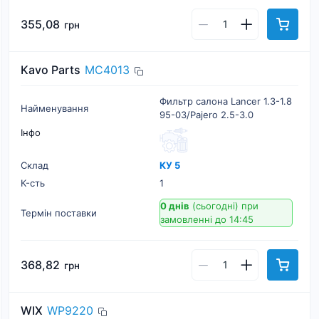
355,08
грн
Kavo Parts
MC4013
Фильтр салона Lancer 1.3-1.8
Найменування
95-03/Pajero 2.5-3.0
Інфо
Склад
КУ 5
К-cть
1
0 днів
(сьогодні)
при
Термін поставки
замовленні до 14:45
368,82
грн
WIX
WP9220