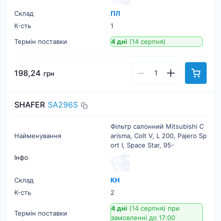
Склад
ПЛ
К-cть
1
Термін поставки
4 дні
(14 серпня)
198,24
грн
SHAFER
SA296S
Фільтр салонний Mitsubishi C
Найменування
arisma, Colt V, L 200, Pajero Sp
ort I, Space Star, 95-
Інфо
Склад
КН
К-cть
2
4 дні
(14 серпня)
при
Термін поставки
замовленні до 17:00