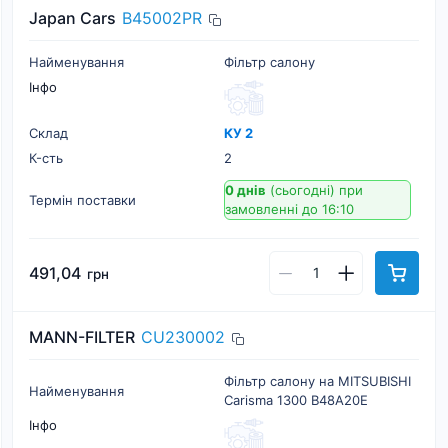
Japan Cars
B45002PR
Найменування
Фільтр салону
Інфо
Склад
КУ 2
К-cть
2
0 днів
(сьогодні)
при
Термін поставки
замовленні до 16:10
491,04
грн
MANN-FILTER
CU230002
Фільтр салону на MITSUBISHI
Найменування
Carisma 1300 B48A20E
Інфо