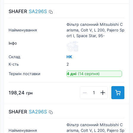
SHAFER
SA296S
Фільтр салонний Mitsubishi C
Найменування
arisma, Colt V, L 200, Pajero Sp
ort I, Space Star, 95-
Інфо
Склад
НК
К-cть
2
Термін поставки
4 дні
(14 серпня)
198,24
грн
SHAFER
SA296S
Фільтр салонний Mitsubishi C
Найменування
arisma, Colt V, L 200, Pajero Sp