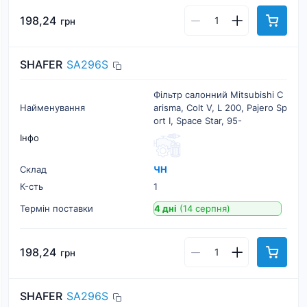
198,24
грн
SHAFER
SA296S
Фільтр салонний Mitsubishi C
Найменування
arisma, Colt V, L 200, Pajero Sp
ort I, Space Star, 95-
Інфо
Склад
ЧН
К-cть
1
Термін поставки
4 дні
(14 серпня)
198,24
грн
SHAFER
SA296S