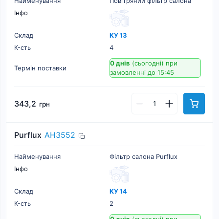
Найменування
Повітряний фільтр салона
Інфо
Склад
КУ 13
К-cть
4
0 днів
(сьогодні)
при
Термін поставки
замовленні до 15:45
343,2
грн
Purflux
AH3552
Найменування
Фільтр салона Purflux
Інфо
Склад
КУ 14
К-cть
2