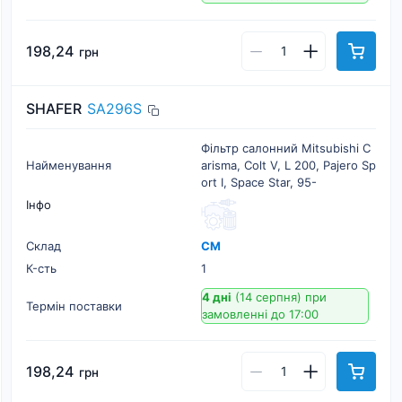
198,24
грн
SHAFER
SA296S
Фільтр салонний Mitsubishi C
Найменування
arisma, Colt V, L 200, Pajero Sp
ort I, Space Star, 95-
Інфо
Склад
СМ
К-cть
1
4 дні
(14 серпня)
при
Термін поставки
замовленні до 17:00
198,24
грн