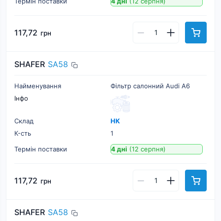
Термін поставки
4 дні
(12 серпня)
117,72
грн
SHAFER
SA58
Найменування
Фільтр салонний Audi A6
Інфо
Склад
НК
К-cть
1
Термін поставки
4 дні
(12 серпня)
117,72
грн
SHAFER
SA58