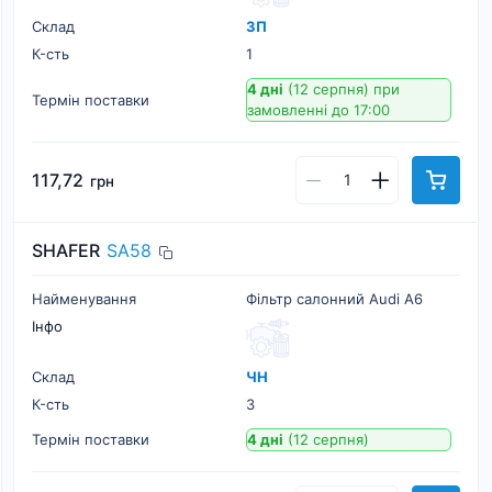
Склад
ЗП
К-cть
1
4 дні
(12 серпня)
при
Термін поставки
замовленні до 17:00
117,72
грн
SHAFER
SA58
Найменування
Фільтр салонний Audi A6
Інфо
Склад
ЧН
К-cть
3
Термін поставки
4 дні
(12 серпня)