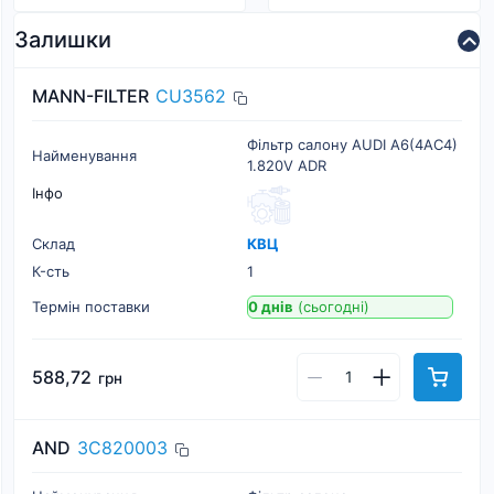
Залишки
MANN-FILTER
CU3562
Фільтр салону AUDI A6(4AC4)
Найменування
1.820V ADR
Інфо
Склад
КВЦ
К-cть
1
Термін поставки
0 днів
(сьогодні)
588,72
грн
AND
3C820003