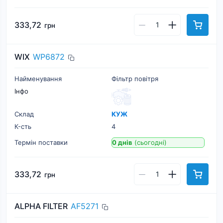
333,72
грн
WIX
WP6872
Найменування
Фільтр повітря
Інфо
Склад
КУЖ
К-cть
4
Термін поставки
0 днів
(сьогодні)
333,72
грн
ALPHA FILTER
AF5271