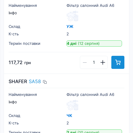
Найменування
Фільтр салонний Audi A6
Інфо
Склад
УЖ
К-cть
2
Термін поставки
4 дні
(12 серпня)
117,72
грн
SHAFER
SA58
Найменування
Фільтр салонний Audi A6
Інфо
Склад
ЧК
К-cть
2
Термін поставки
2 дні
(10 серпня)