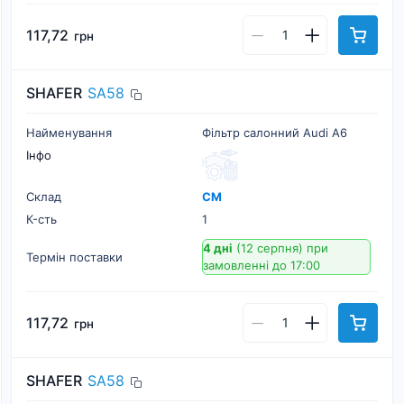
117,72
грн
SHAFER
SA58
Найменування
Фільтр салонний Audi A6
Інфо
Склад
СМ
К-cть
1
4 дні
(12 серпня)
при
Термін поставки
замовленні до 17:00
117,72
грн
SHAFER
SA58