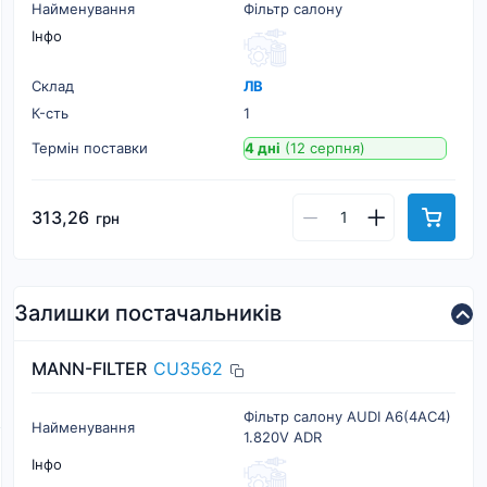
Найменування
Фільтр салону
Інфо
Склад
ЛВ
К-cть
1
Термін поставки
4 дні
(12 серпня)
313,26
грн
Залишки постачальників
MANN-FILTER
CU3562
Фільтр салону AUDI A6(4AC4)
Найменування
1.820V ADR
Інфо