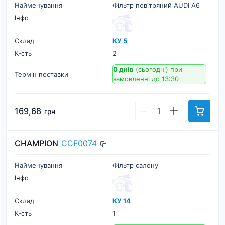
Найменування
Фільтр повітряний AUDI A6
Інфо
Склад
КУ 5
К-cть
2
0 днів
(сьогодні)
при
Термін поставки
замовленні до 13:30
169,68
грн
CHAMPION
CCF0074
Найменування
Фільтр салону
Інфо
Склад
КУ 14
К-cть
1