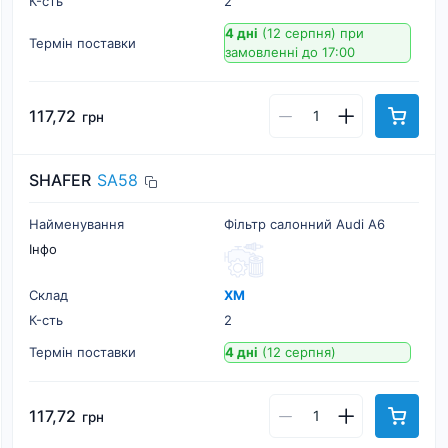
К-cть
2
4 дні
(12 серпня)
при
Термін поставки
замовленні до 17:00
117,72
грн
SHAFER
SA58
Найменування
Фільтр салонний Audi A6
Інфо
Склад
ХМ
К-cть
2
Термін поставки
4 дні
(12 серпня)
117,72
грн