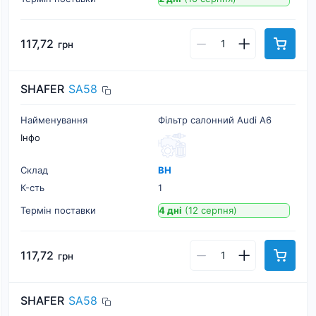
117,72
грн
SHAFER
SA58
Найменування
Фільтр салонний Audi A6
Інфо
Склад
ВН
К-cть
1
Термін поставки
4 дні
(12 серпня)
117,72
грн
SHAFER
SA58