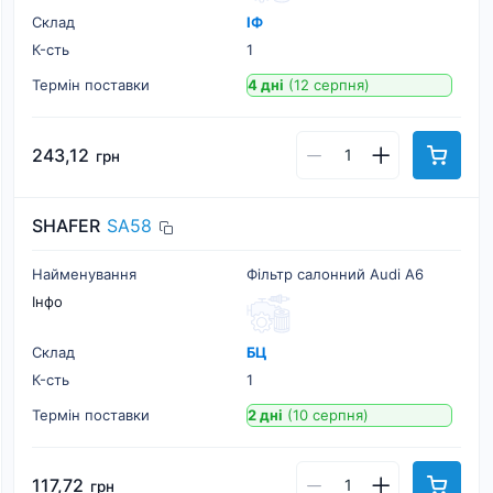
Склад
ІФ
К-cть
1
Термін поставки
4 дні
(12 серпня)
243,12
грн
SHAFER
SA58
Найменування
Фільтр салонний Audi A6
Інфо
Склад
БЦ
К-cть
1
Термін поставки
2 дні
(10 серпня)
117,72
грн