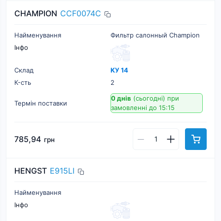
CHAMPION
CCF0074C
Найменування
Фильтр салонный Champion
Інфо
Склад
КУ 14
К-cть
2
0 днів
(сьогодні)
при
Термін поставки
замовленні до 15:15
785,94
грн
HENGST
E915LI
Найменування
Інфо