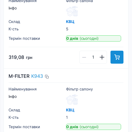
Найменування
Фільтр салона
Інфо
Склад
КВЦ
К-cть
5
Термін поставки
0 днів
(сьогодні)
319,08
грн
M-FILTER
K943
Найменування
Фільтр салону
Інфо
Склад
КВЦ
К-cть
1
Термін поставки
0 днів
(сьогодні)