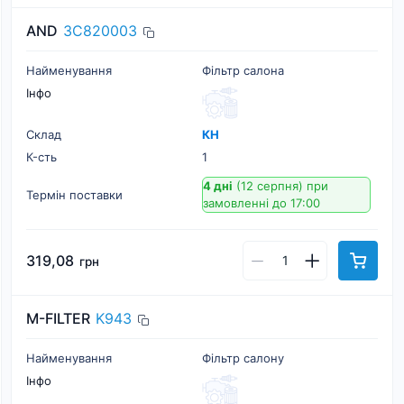
AND
3C820003
Найменування
Фільтр салона
Інфо
Склад
КН
К-cть
1
4 дні
(12 серпня)
при
Термін поставки
замовленні до 17:00
319,08
грн
M-FILTER
K943
Найменування
Фільтр салону
Інфо