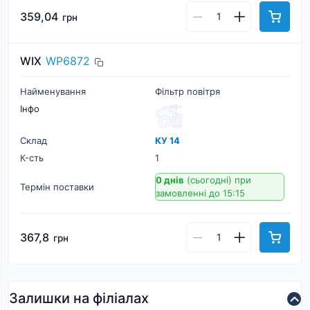
359,04
грн
WIX
WP6872
Найменування
Фільтр повітря
Інфо
Склад
КУ 14
К-cть
1
0 днів
(сьогодні)
при
Термін поставки
замовленні до 15:15
367,8
грн
Залишки на філіалах