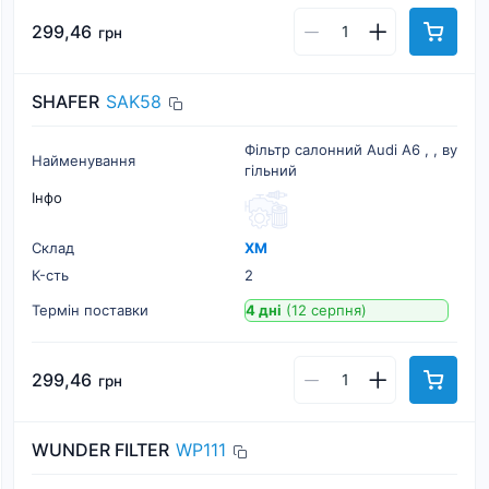
299,46
грн
SHAFER
SAK58
Фільтр салонний Audi A6 , , ву
Найменування
гільний
Інфо
Склад
ХМ
К-cть
2
Термін поставки
4 дні
(12 серпня)
299,46
грн
WUNDER FILTER
WP111