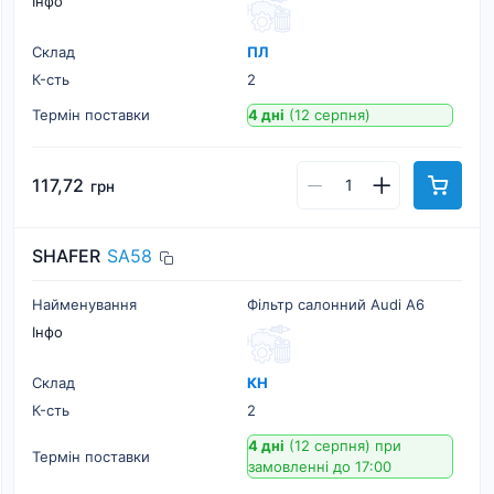
Інфо
Склад
ПЛ
К-cть
2
Термін поставки
4 дні
(12 серпня)
117,72
грн
SHAFER
SA58
Найменування
Фільтр салонний Audi A6
Інфо
Склад
КН
К-cть
2
4 дні
(12 серпня)
при
Термін поставки
замовленні до 17:00