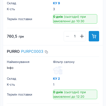
Склад
КУ 9
К-cть
3
0 днів
(сьогодні)
при
Термін поставки
замовленні до 10:30
760,5
грн
PURRO
PURPC0003
Найменування
Фільтр салону
Інфо
Склад
КУ 2
К-cть
1
0 днів
(сьогодні)
при
Термін поставки
замовленні до 12:20