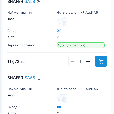
SHAFER
SA58
Найменування
Фільтр салонний Audi A6
Інфо
Склад
ХР
К-cть
3
Термін поставки
4 дні
(12 серпня)
117,72
грн
SHAFER
SA58
Найменування
Фільтр салонний Audi A6
Інфо
Склад
ІФ
К-cть
2