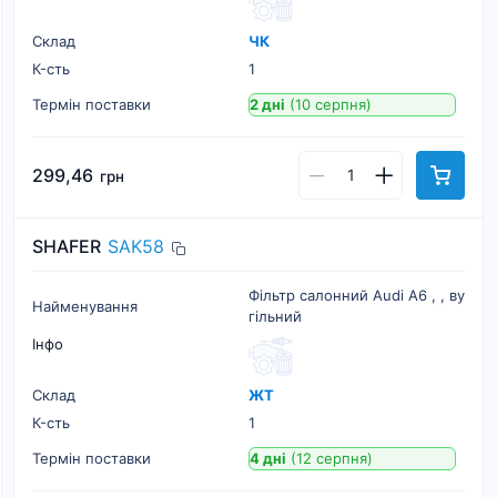
Склад
ЧК
К-cть
1
Термін поставки
2 дні
(10 серпня)
299,46
грн
SHAFER
SAK58
Фільтр салонний Audi A6 , , ву
Найменування
гільний
Інфо
Склад
ЖТ
К-cть
1
Термін поставки
4 дні
(12 серпня)