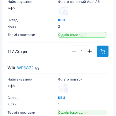
Найменування
Фільтр салонний Audi A6
Інфо
Склад
КВЦ
К-cть
2
Термін поставки
0 днів
(сьогодні)
117,72
грн
WIX
WP6872
Найменування
Фільтр повітря
Інфо
Склад
КВЦ
К-cть
1
Термін поставки
0 днів
(сьогодні)