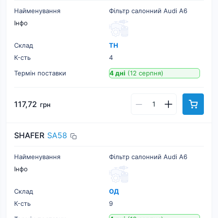
Найменування
Фільтр салонний Audi A6
Інфо
Склад
ТН
К-cть
4
Термін поставки
4 дні
(12 серпня)
117,72
грн
SHAFER
SA58
Найменування
Фільтр салонний Audi A6
Інфо
Склад
ОД
К-cть
9