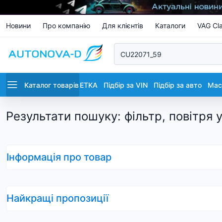
Новини
Про компанію
Для клієнтів
Каталоги
VAG Cla
Каталог товарів
ETKA
Підбір за VIN
Підбір за авто
Маст
Результати пошуку
:
фільтр, повітря 
Інформація про товар
Найкращі пропозиції