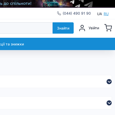
(044) 490 91 90
UA
RU
Увійти
Знайти
кції та знижки