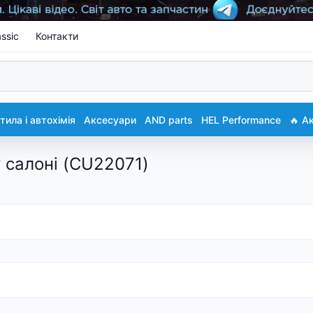
ssic
Контакти
ила і автохімія
Аксесуари
AND parts
HEL Performance
🔥 А
у салоні (CU22071)