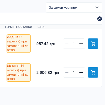
ТЕРМІН ПОСТАВКИ
ЦІНА
29 днів
(5
вересня)
при
957,42
грн
замовленні до
10:00
68 днів
(14
жовтня)
при
2 606,82
грн
замовленні до
10:00