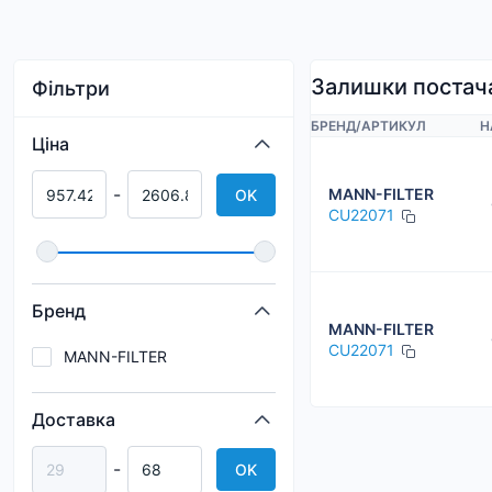
Залишки постач
Фільтри
БРЕНД
/
АРТИКУЛ
Н
Ціна
-
MANN-FILTER
OK
CU22071
Бренд
MANN-FILTER
CU22071
MANN-FILTER
Доставка
-
OK