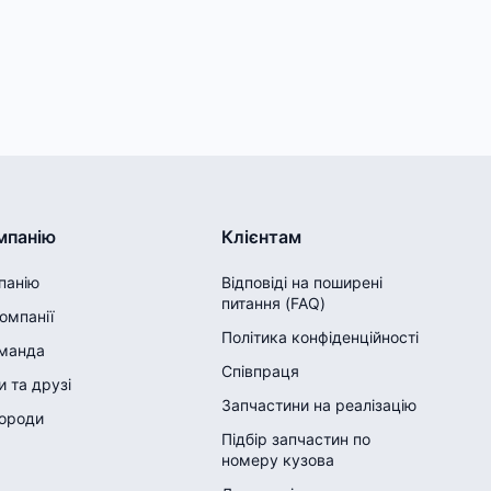
мпанію
Клієнтам
панію
Відповіді на поширені
питання (FAQ)
компанії
Політика конфіденційності
манда
Співпраця
 та друзі
Запчастини на реалізацію
городи
Підбір запчастин по
номеру кузова