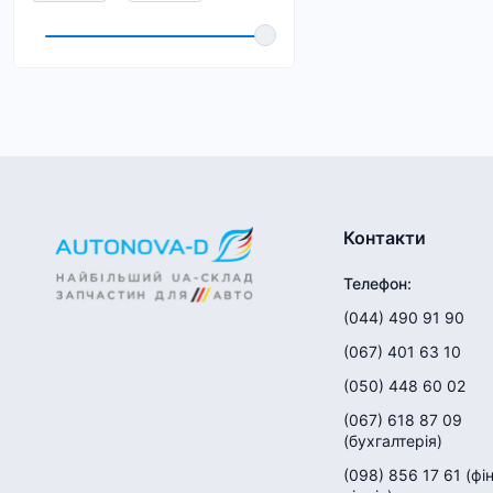
Контакти
Телефон
:
(044) 490 91 90
(067) 401 63 10
(050) 448 60 02
(067) 618 87 09
(
бухгалтерія
)
(098) 856 17 61
(
фі