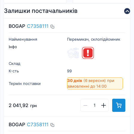
Залишки постачальників
BOGAP
C7358111
Найменування
Перемикач, склопідйомник
Інфо
Склад
К-cть
99
30 днів
(6 вересня)
при
Термін поставки
замовленні до 14:00
2 041,92
грн
BOGAP
C7358111