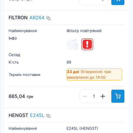
FILTRON
AR264
Найменування
Фільтр повітряний
Інфо
Склад
К-cть
99
33 дні
(9 вересня)
при
Термін поставки
замовленні до 14:00
665,04
грн
HENGST
E245L
Найменування
E245L (HENGST)