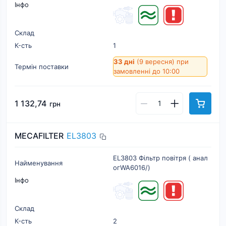
Інфо
Склад
К-cть
1
33 дні
(9 вересня)
при
Термін поставки
замовленні до 10:00
1 132,74
грн
MECAFILTER
EL3803
EL3803 Фільтр повітря ( анал
Найменування
огWA6016/)
Інфо
Склад
К-cть
2