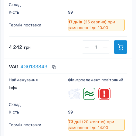
Склад
К-cть
99
17 днів
(25 серпня)
при
Термін поставки
замовленні до 10:00
4 242
грн
VAG
4G0133843L
Найменування
Фільтроелемент повітряний
Інфо
Склад
К-cть
99
73 дні
(20 жовтня)
при
Термін поставки
замовленні до 14:00