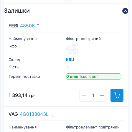
Залишки
FEBI
48506
Найменування
Фільтр повітряний
Інфо
Склад
КВЦ
К-cть
1
Термін поставки
0 днів
(сьогодні)
1 393,14
грн
VAG
4G0133843L
Найменування
Фільтроелемент повітряний