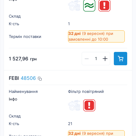
Склад
К-cть
1
32 дні
(9 вересня)
при
Термін поставки
замовленні до 10:00
1 527,96
грн
FEBI
48506
Найменування
Фільтр повітряний
Інфо
Склад
К-cть
21
32 дні
(9 вересня)
при