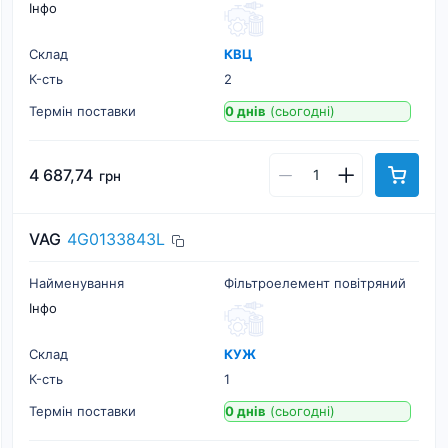
Інфо
Склад
КВЦ
К-cть
2
Термін поставки
0 днів
(сьогодні)
4 687,74
грн
VAG
4G0133843L
Найменування
Фільтроелемент повітряний
Інфо
Склад
КУЖ
К-cть
1
Термін поставки
0 днів
(сьогодні)