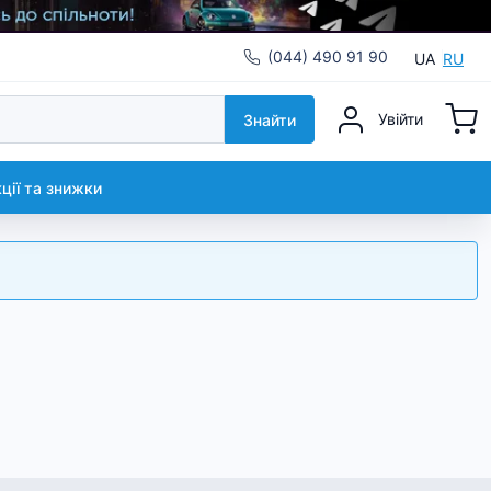
(044) 490 91 90
UA
RU
Увійти
Знайти
кції та знижки