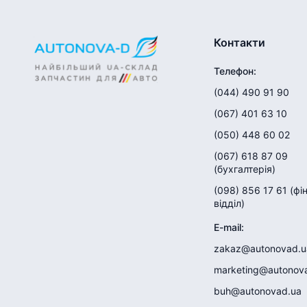
Контакти
Телефон
:
(044) 490 91 90
(067) 401 63 10
(050) 448 60 02
(067) 618 87 09
(
бухгалтерія
)
(098) 856 17 61
(
фі
відділ
)
E-mail
:
zakaz@autonovad.u
marketing@autonov
buh@autonovad.ua