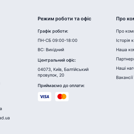
Режим роботи та офіс
Про ко
Графік роботи
:
Про ком
ПН-СБ 09:00-18:00
Історія 
ВС:
Вихідний
Наша ко
Партнери
Центральний офіс
:
Наші на
04073, Київ, Балтійський
провулок, 20
Вакансії
н
Приймаємо до оплати
:
a
ad.ua