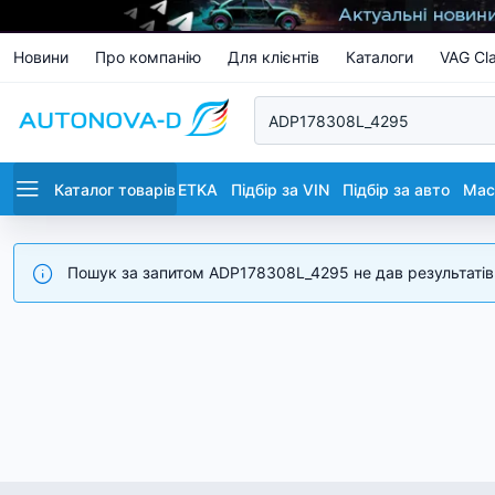
Новини
Про компанію
Для клієнтів
Каталоги
VAG Cla
Каталог товарів
ETKA
Підбір за VIN
Підбір за авто
Маст
Пошук за запитом ADP178308L_4295 не дав результатів