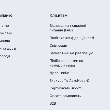
мпанію
Клієнтам
панію
Відповіді на поширені
питання (FAQ)
компанії
Політика конфіденційності
манда
Співпраця
 та друзі
Запчастини на реалізацію
городи
Підбір запчастин по
номеру кузова
Дропшипінг
Екскурсії в АвтоНова-Д
Сертифікати якості
Оплата замовлень
B2B