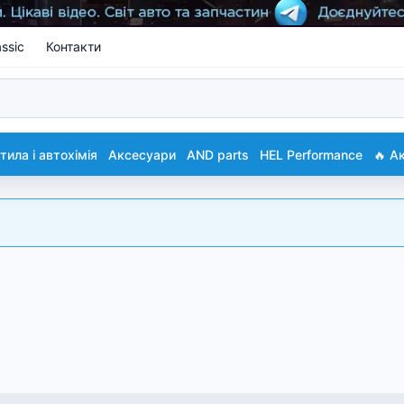
ssic
Контакти
ила і автохімія
Аксесуари
AND parts
HEL Performance
🔥 А