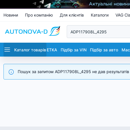
Новини
Про компанію
Для клієнтів
Каталоги
VAG Cla
Каталог товарів
ETKA
Підбір за VIN
Підбір за авто
Маст
Пошук за запитом ADP117908L_4295 не дав результатів