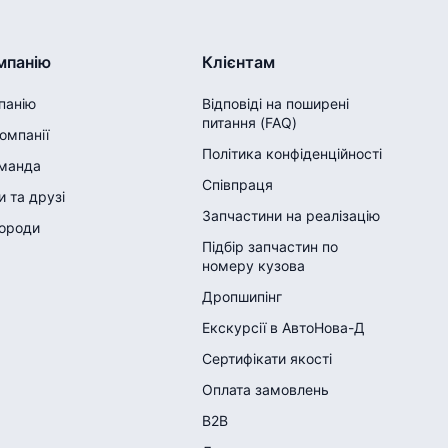
мпанію
Клієнтам
панію
Відповіді на поширені
питання (FAQ)
компанії
Політика конфіденційності
манда
Співпраця
 та друзі
Запчастини на реалізацію
городи
Підбір запчастин по
номеру кузова
Дропшипінг
Екскурсії в АвтоНова-Д
Сертифікати якості
Оплата замовлень
B2B