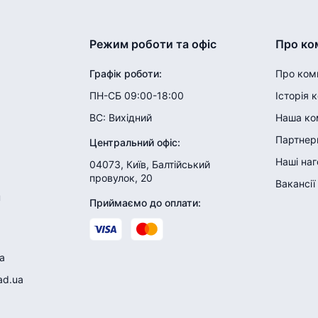
Режим роботи та офіс
Про ко
Графік роботи
:
Про ком
ПН-СБ 09:00-18:00
Історія 
ВС:
Вихідний
Наша ко
Партнери
Центральний офіс
:
Наші на
04073, Київ, Балтійський
провулок, 20
Вакансії
н
Приймаємо до оплати
:
a
ad.ua