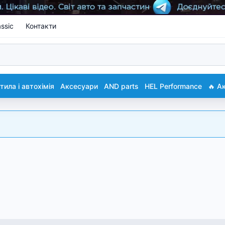
ssic
Контакти
ила і автохімія
Аксесуари
AND parts
HEL Performance
🔥 А