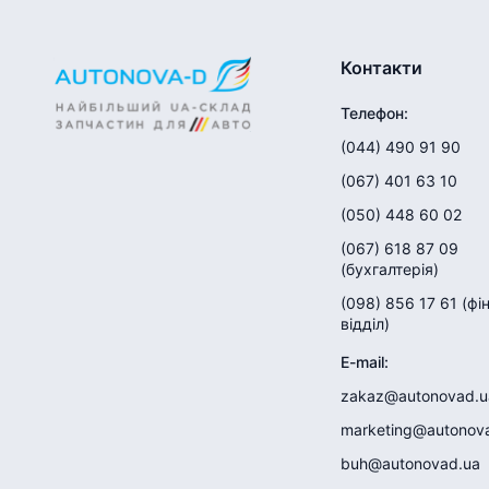
Контакти
Телефон
:
(044) 490 91 90
(067) 401 63 10
(050) 448 60 02
(067) 618 87 09
(
бухгалтерія
)
(098) 856 17 61
(
фі
відділ
)
E-mail
:
zakaz@autonovad.u
marketing@autonov
buh@autonovad.ua