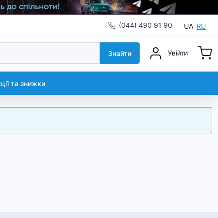
(044) 490 91 90
UA
RU
Увійти
Знайти
кції та знижки