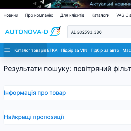
Новини
Про компанію
Для клієнтів
Каталоги
VAG Cla
Каталог товарів
ETKA
Підбір за VIN
Підбір за авто
Маст
Результати пошуку
:
повітряний філь
Інформація про товар
Найкращі пропозиції