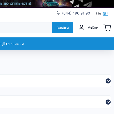
(044) 490 91 90
UA
RU
Увійти
Знайти
кції та знижки