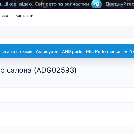
ssic
Контакти
ила і автохімія
Аксесуари
AND parts
HEL Performance
🔥 А
тр салона (ADG02593)