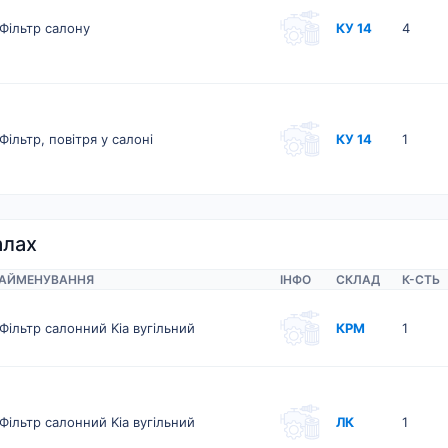
Фільтр салону
КУ 14
4
Фільтр, повітря у салоні
КУ 14
1
алах
АЙМЕНУВАННЯ
ІНФО
СКЛАД
К-CТЬ
Фільтр салонний Kia вугільний
КРМ
1
Фільтр салонний Kia вугільний
ЛК
1