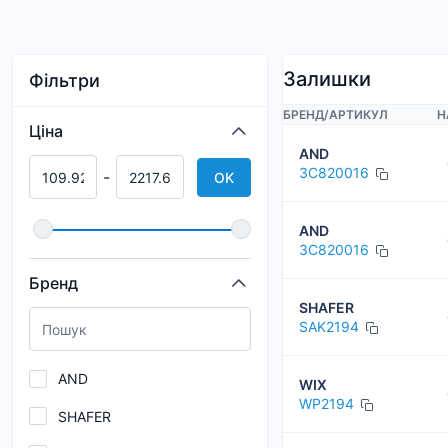
Залишки
Фільтри
БРЕНД
/
АРТИКУЛ
Н
Ціна
AND
3C820016
-
OK
AND
3C820016
Бренд
SHAFER
SAK2194
AND
WIX
WP2194
SHAFER