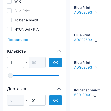
WIX
Blue Print
Blue Print
ADG02593
Kolbenschmidt
HYUNDAI / KIA
Blue Print
ALPHA FILTER
ADG02593
Показати все
Japan Cars
Кількість
HENGST
-
OK
Blue Print
JAPAN PARTS
ADG02593
Kavo Parts
Asakashi
Доставка
Kolbenschmidt
BOSCH
50019060
-
OK
BREMSI