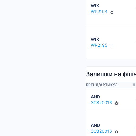
WIX
WP2194
WIX
WP2195
Залишки на філі
БРЕНД
/
АРТИКУЛ
Н
AND
3C820016
AND
3C820016