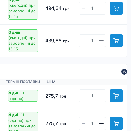
(сьогодні)
при
494,34
грн
замовленні до
15:15
0 днів
(сьогодні)
при
439,86
грн
замовленні до
15:15
ТЕРМІН ПОСТАВКИ
ЦІНА
4 дні
(11
275,7
грн
серпня)
4 дні
(11
серпня)
при
275,7
грн
замовленні до