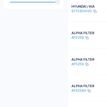
FEBI
HYUNDAI / KIA
FILTRON
97133D4100
GOODREM
HART
ALPHA FILTER
AF5259
HERTH+BUSS JAKOPARTS
INTERPARTS
ALPHA FILTER
AF5259
ALPHA FILTER
AF5259A