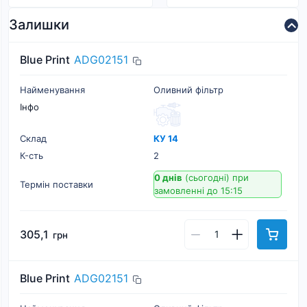
Залишки
Blue Print
ADG02151
Найменування
Оливний фільтр
Інфо
Склад
КУ 14
К-cть
2
0 днів
(сьогодні)
при
Термін поставки
замовленні до 15:15
305,1
грн
Blue Print
ADG02151