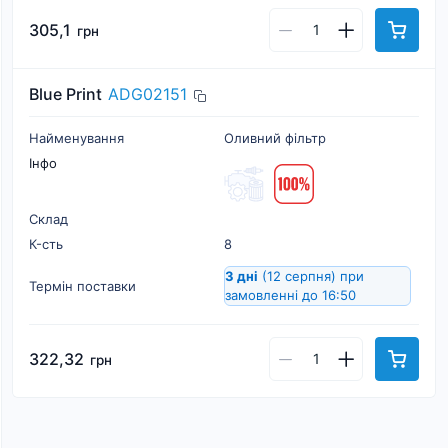
305,1
грн
Blue Print
ADG02151
Найменування
Оливний фільтр
Інфо
Склад
К-cть
8
3 дні
(12 серпня)
при
Термін поставки
замовленні до 16:50
322,32
грн