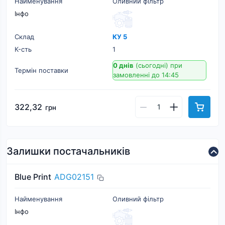
Найменування
Оливний фільтр
Інфо
Склад
КУ 5
К-cть
1
0 днів
(сьогодні)
при
Термін поставки
замовленні до 14:45
322,32
грн
Залишки постачальників
Blue Print
ADG02151
Найменування
Оливний фільтр
Інфо