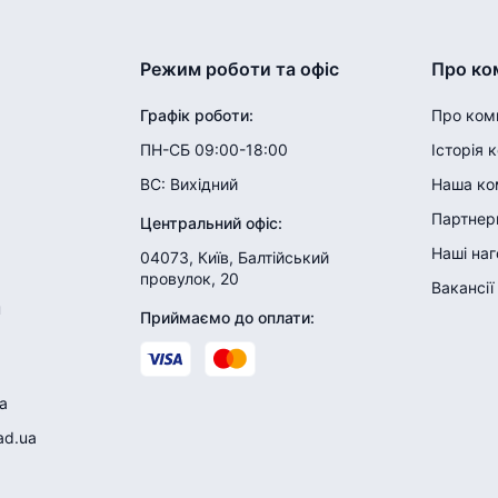
Режим роботи та офіс
Про ко
Графік роботи
:
Про ком
ПН-СБ 09:00-18:00
Історія 
ВС:
Вихідний
Наша ко
Партнери
Центральний офіс
:
Наші на
04073, Київ, Балтійський
провулок, 20
Вакансії
н
Приймаємо до оплати
:
a
ad.ua