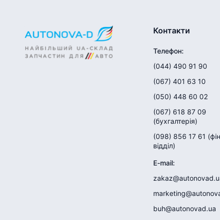
Контакти
Телефон
:
(044) 490 91 90
(067) 401 63 10
(050) 448 60 02
(067) 618 87 09
(
бухгалтерія
)
(098) 856 17 61
(
фі
відділ
)
E-mail
:
zakaz@autonovad.u
marketing@autonov
buh@autonovad.ua