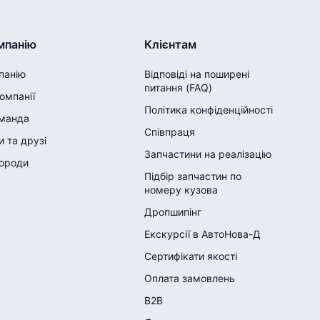
мпанію
Клієнтам
панію
Відповіді на поширені
питання (FAQ)
компанії
Політика конфіденційності
манда
Співпраця
 та друзі
Запчастини на реалізацію
городи
Підбір запчастин по
номеру кузова
Дропшипінг
Екскурсії в АвтоНова-Д
Сертифікати якості
Оплата замовлень
B2B