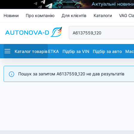
Новини
Про компанію
Для клієнтів
Каталоги
VAG Cla
Каталог товарів
ETKA
Підбір за VIN
Підбір за авто
Маст
Пошук за запитом A6137559_120 не дав результатів