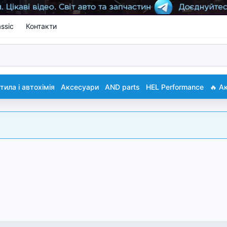
ssic
Контакти
ила і автохімія
Аксесуари
AND parts
HEL Performance
🔥 А