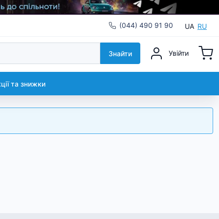
(044) 490 91 90
UA
RU
Увійти
Знайти
кції та знижки